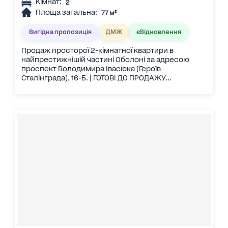
Кімнат:
2
Площа загальна:
77 м²
Вигідна пропозиція
ДМЖ
єВідновлення
Продаж просторої 2-кімнатної квартири в
найпрестижнішій частині Оболоні за адресою
проспект Володимира Івасюка (Героїв
Сталінграда), 16-Б. | ГОТОВІ ДО ПРОДАЖУ...