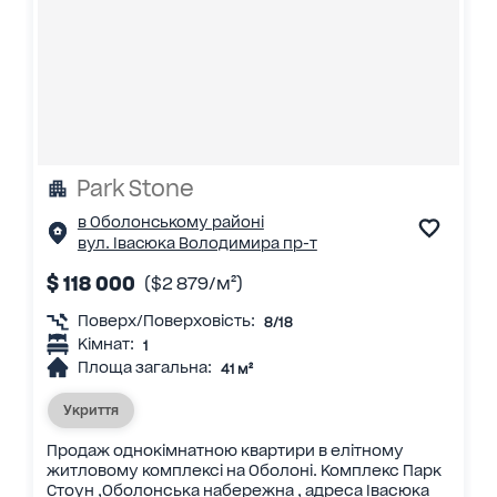
Park Stone
в Оболонському районі
вул. Івасюка Володимира пр-т
$ 118 000
($2 879/м²)
Поверх/Поверховість:
8/18
Кімнат:
1
Площа загальна:
41 м²
Укриття
Продаж однокімнатною квартири в елітному
житловому комплексі на Оболоні. Комплекс Парк
Стоун ,Оболонська набережна , адреса Івасюка