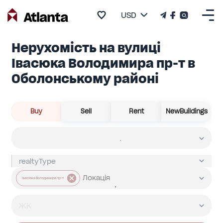
USD
Нерухомість на вулиці
Івасюка Володимира пр-т в
Оболонському районі
Buy
Sell
Rent
NewBuildings
Івасюка Володимира пр-т