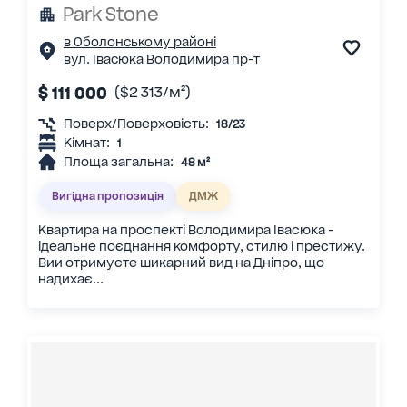
Park Stone
в Оболонському районі
вул. Івасюка Володимира пр-т
$ 111 000
($2 313/м²)
Поверх/Поверховість:
18/23
Кімнат:
1
Площа загальна:
48 м²
Вигідна пропозиція
ДМЖ
Квартира на проспекті Володимира Івасюка -
ідеальне поєднання комфорту, стилю і престижу.
Вии отримуєте шикарний вид на Дніпро, що
надихає...