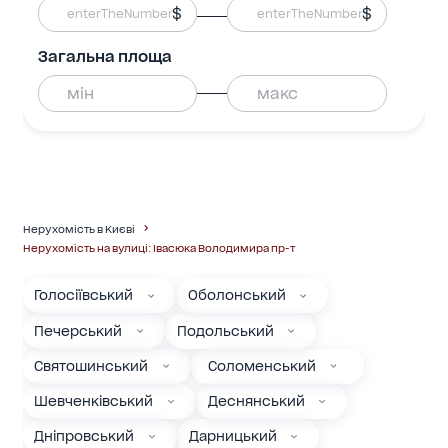
$
$
Загальна площа
Нерухомість в Києві
Нерухомість на вулиці: Івасюка Володимира пр-т
Голосіївський
Оболонський
Печерський
Подольський
Святошинський
Соломенський
Шевченківський
Деснянський
Дніпровський
Дарницький