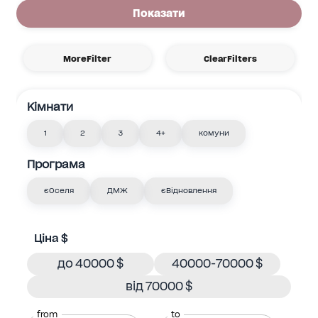
Показати
MoreFilter
ClearFilters
Кімнати
1
2
3
4+
комуни
Програма
єОселя
ДМЖ
єВідновлення
Ціна $
до 40000 $
40000-70000 $
від 70000 $
from
to