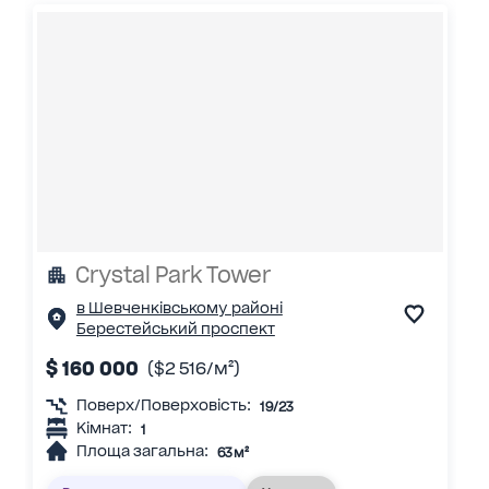
Crystal Park Tower
в Шевченківському районі
Берестейський проспект
$ 160 000
($2 516/м²)
Поверх/Поверховість:
19/23
Кімнат:
1
Площа загальна:
63 м²