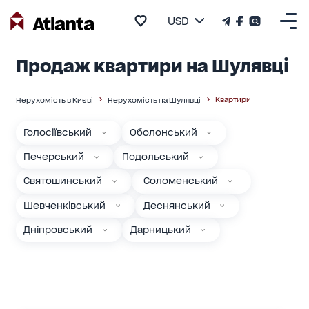
USD
Продаж квартири на Шулявці
Квартири
Нерухомість в Києві
Нерухомість на Шулявці
Голосіївський
Оболонський
Печерський
Подольський
Святошинський
Соломенський
Шевченківський
Деснянський
Дніпровський
Дарницький