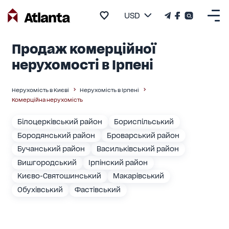
USD
Продаж комерційної
нерухомості в Ірпені
Нерухомість в Києві
Нерухомість в Ірпені
Комерційна нерухомість
Білоцерківський район
Бориспільський
Бородянський район
Броварський район
Бучанський район
Васильківський район
Вишгородський
Ірпінский район
Києво-Святошинський
Макарівський
Обухівський
Фастівський