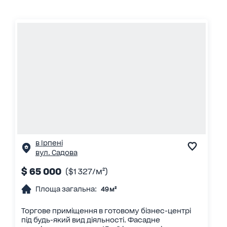
в Ірпені
вул. Садова
$ 65 000
($1 327/м²)
Площа загальна:
49 м²
Торгове приміщення в готовому бізнес-центрі
під будь-який вид діяльності. Фасадне