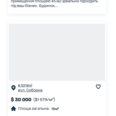
приміщення площею 45 м2 ідеально підходить
під ваш бізнес. Будинок...
в Ірпені
вул. Соборна
$ 30 000
($1 579/м²)
Площа загальна:
19 м²