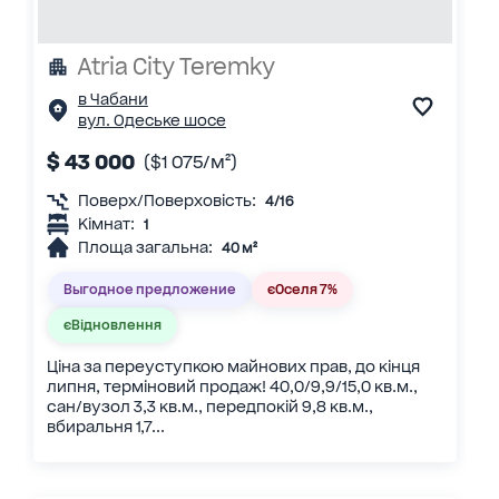
Atria City Teremky
в Чабани
вул. Одеське шосе
$ 43 000
($1 075/м²)
Поверх/Поверховість:
4/16
Кімнат:
1
Площа загальна:
40 м²
Выгодное предложение
єОселя 7%
єВідновлення
Ціна за переуступкою майнових прав, до кінця
липня, терміновий продаж! 40,0/9,9/15,0 кв.м.,
сан/вузол 3,3 кв.м., передпокій 9,8 кв.м.,
вбиральня 1,7...