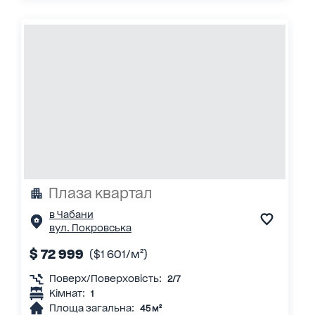
Плаза квартал
в Чабани
вул. Покровська
$ 72 999
($1 601/м²)
Поверх/Поверховість:
2/7
Кімнат:
1
Площа загальна:
45 м²