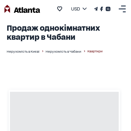
USD
Продаж однокімнатних
квартир в Чабани
Квартири
Нерухомість в Києві
Нерухомість в Чабани