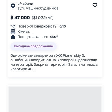
в Чабани
вул. Машинобудівників
$ 47 000
($1 022/м²)
Поверх/Поверховість:
6/10
Кімнат:
1
Площа загальна:
46 м²
Выгодное предложение
Однокімнатна квартира в ЖК Pionerskiy 2.
c.Чабани Знаходиться на 6 поверсі. Відеонагляд
на території. Закрита територія. Загальна площа
квартири 46...