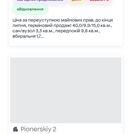
єВідновлення
Ціна за переуступкою майнових прав, до кінця
липня, терміновий продаж! 40,0/9,9/15,0 кв.м.,
сан/вузол 3,3 кв.м., передпокій 9,8 кв.м.,
вбиральня 1,7...
Pionerskiy 2