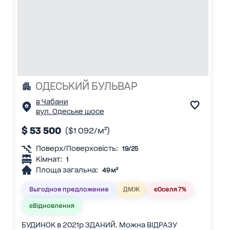
ОДЕСЬКИЙ БУЛЬВАР
в Чабани
вул. Одеське шосе
$ 53 500
($1 092/м²)
Поверх/Поверховість:
19/25
Кімнат:
1
Площа загальна:
49 м²
Выгодное предложение
ДМЖ
єОселя 7%
єВідновлення
БУДИНОК в 2021р ЗДАНИЙ. Можна ВІДРАЗУ