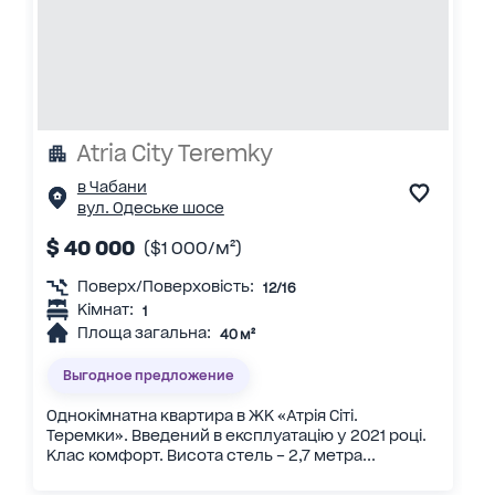
Atria City Teremky
в Чабани
вул. Одеське шосе
$ 40 000
($1 000/м²)
Поверх/Поверховість:
12/16
Кімнат:
1
Площа загальна:
40 м²
Выгодное предложение
Однокімнатна квартира в ЖК «Атрія Сіті.
Теремки». Введений в експлуатацію у 2021 році.
Клас комфорт. Висота стель – 2,7 метра...