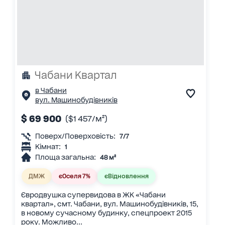
Чабани Квартал
в Чабани
вул. Машинобудівників
$ 69 900
($1 457/м²)
Поверх/Поверховість:
7/7
Кімнат:
1
Площа загальна:
48 м²
ДМЖ
єОселя 7%
єВідновлення
Євродвушка супервидова в ЖК «Чабани
квартал», смт. Чабани, вул. Машинобудівників, 15,
в новому сучасному будинку, спецпроект 2015
року. Можливо...