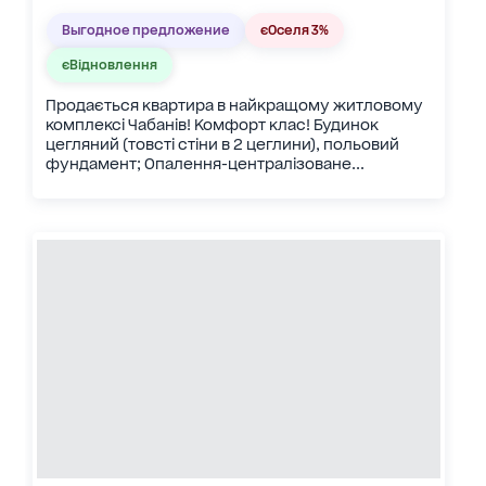
Выгодное предложение
єОселя 3%
єВідновлення
Продається квартира в найкращому житловому
комплексі Чабанів! Комфорт клас! Будинок
цегляний (товсті стіни в 2 цеглини), польовий
фундамент; Опалення-централізоване...