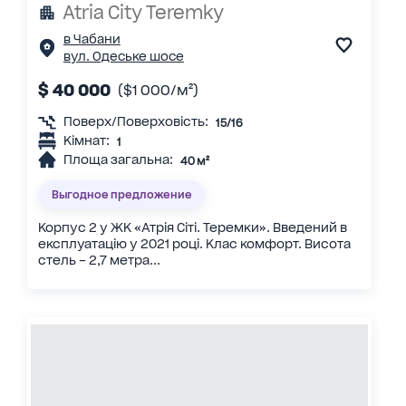
Atria City Teremky
в Чабани
вул. Одеське шосе
$ 40 000
($1 000/м²)
Поверх/Поверховість:
15/16
Кімнат:
1
Площа загальна:
40 м²
Выгодное предложение
Корпус 2 у ЖК «Атрія Сіті. Теремки». Введений в
експлуатацію у 2021 році. Клас комфорт. Висота
стель – 2,7 метра...