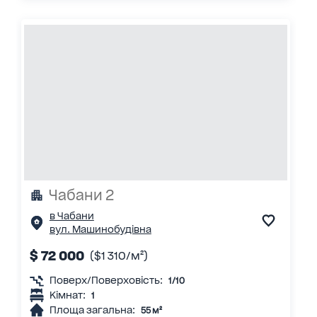
Чабани 2
в Чабани
вул. Машинобудівна
$ 72 000
($1 310/м²)
Поверх/Поверховість:
1/10
Кімнат:
1
Площа загальна:
55 м²