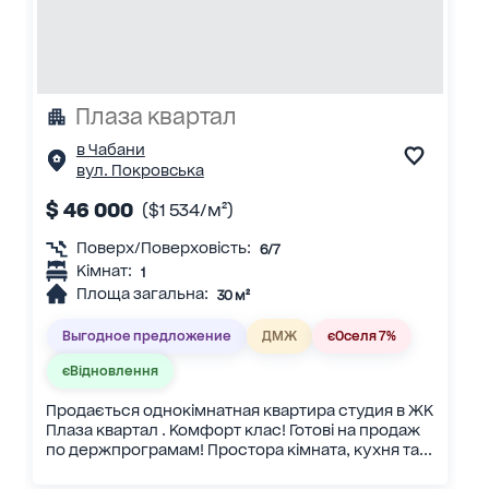
Плаза квартал
в Чабани
вул. Покровська
$ 46 000
($1 534/м²)
Поверх/Поверховість:
6/7
Кімнат:
1
Площа загальна:
30 м²
Выгодное предложение
ДМЖ
єОселя 7%
єВідновлення
Продається однокімнатная квартира студия в ЖК
Плаза квартал . Комфорт клас! Готові на продаж
по держпрограмам! Простора кімната, кухня та...