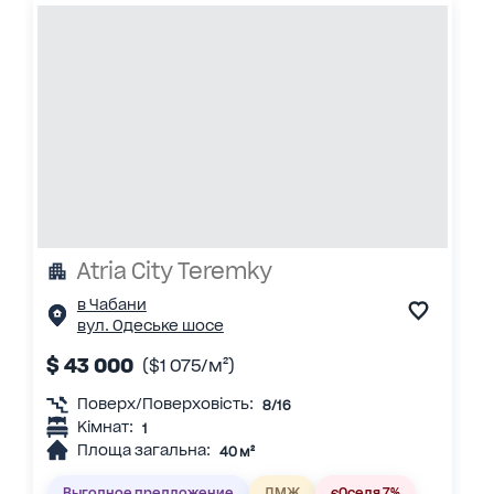
Atria City Teremky
в Чабани
вул. Одеське шосе
$ 43 000
($1 075/м²)
Поверх/Поверховість:
8/16
Кімнат:
1
Площа загальна:
40 м²
Выгодное предложение
ДМЖ
єОселя 7%