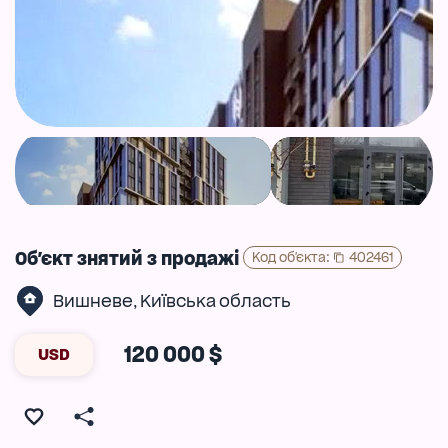
Об'єкт знятий з продажі
Код об'єкта
:
402461
Вишневе
Київська область
,
120 000 $
USD