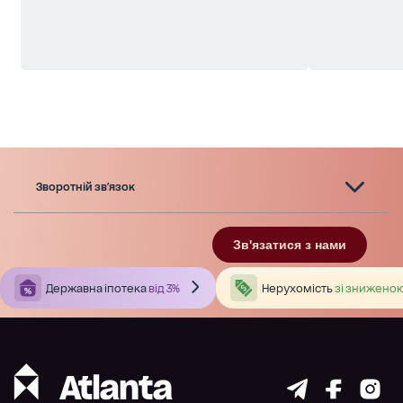
Зворотній зв'язок
Зв'язатися з нами
Державна іпотека
від 3%
Нерухомість
зі зниженою