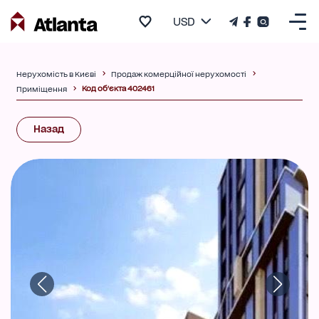
USD
Нерухомість в Києві
Продаж комерційної нерухомості
Код об'єкта 402461
Приміщення
Назад