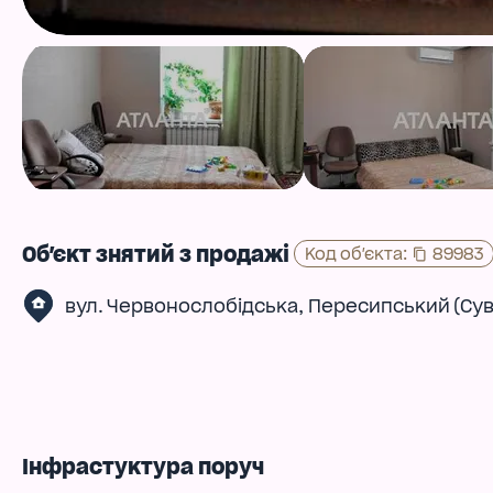
Об'єкт знятий з продажі
Код об'єкта
:
89983
,
вул. Червонослобідська
Пересипський (Су
Інфрастуктура поруч