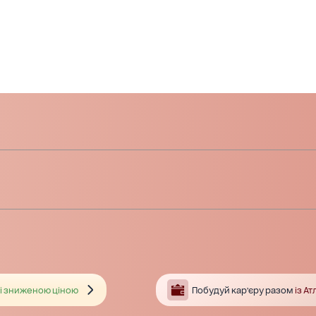
і зниженою ціною
Побудуй кар’єру разом
із А