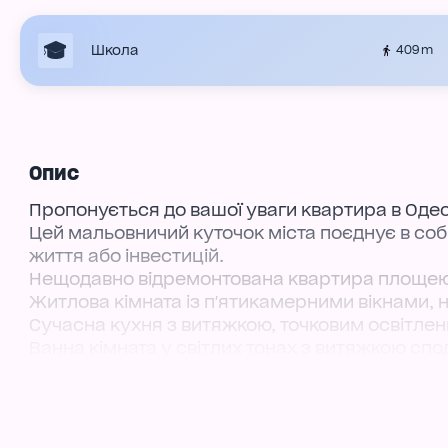
Школа
409 m
Опис
Пропонується до вашої уваги квартира в Одес
Цей мальовничий куточок міста поєднує в собі
життя або інвестицій.
Нещодавно відремонтована квартира площею 
Житлова кімната із п'ятикамерними вікнами, 
Сучасна кухня з витяжкою, точковим освітле
Ванна кімната у світлих тонах з витяжкою сп
Встановлено двоконтурний котел італійської 
труби, проводку та встановлено стабілізатор.
Двір закривається на кодовий замок, що заб
Також є можливість оренди гаража для вашог