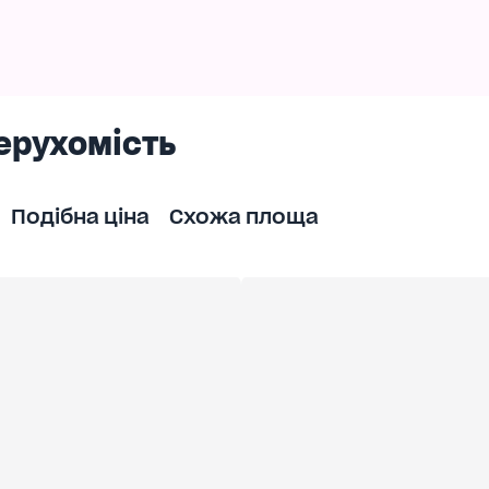
абезпечить вам зручні переміщення містом.
інує комфорт та зручність.
елефонуйте нам, і ми влаштуємо вам показ цього
ерухомість
Подібна ціна
Схожа площа