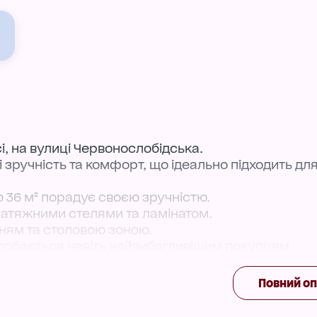
і, на вулиці Червонослобідська.
 зручність та комфорт, що ідеально підходить дл
36 м² порадує своєю зручністю.
натяжними стелями та ламінатом.
нням та столовою зоною.
одобається навіть найвибагливішим покупцям.
фірми, а також проведено капітальний ремонт, за
Повний о
езпечує безпеку вашого проживання.
о автомобіля.