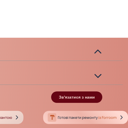
Зв'язатися з нами
тлантою
Готові пакети ремонту
із Forroom