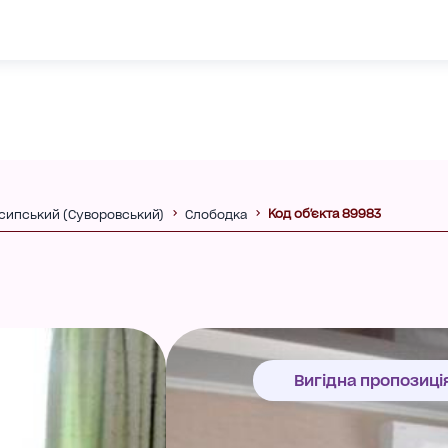
Код об'єкта 89983
сипський (Суворовський)
Слободка
Вигідна пропозиці