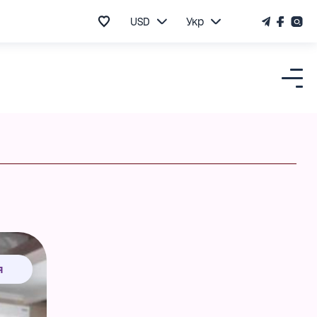
USD
Укр
я