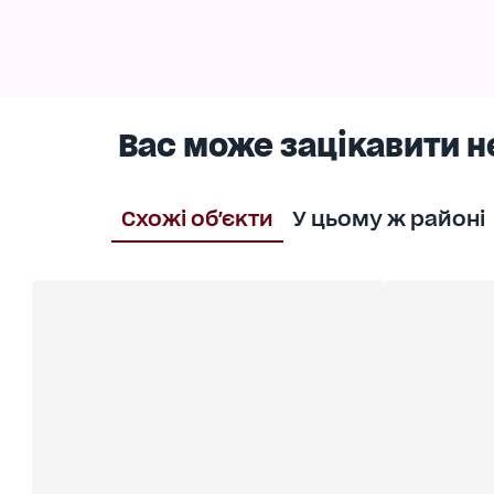
Район із чудовою транспортною розв'язкою з
Ця квартира ідеально підходить для тих, хто ц
Все готове для вашого заселення, просто зат
унікального об'єкта.
Вас може зацікавити н
Схожі об'єкти
У цьому ж районі