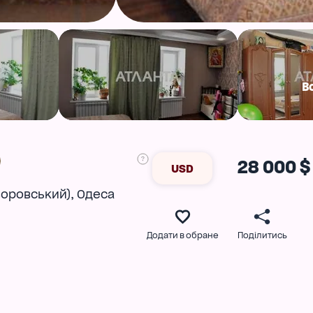
В
28 000 $
USD
,
воровський)
Одеса
Додати в обране
Поділитись