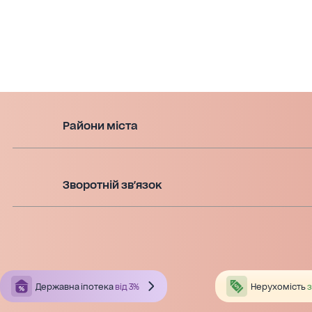
Райони міста
Зворотній зв'язок
Державна іпотека
від 3%
Нерухомість
з