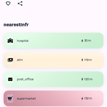
nearestInfr
30 m
hospital
119 m
atm
120 m
post_office
132 m
supermarket