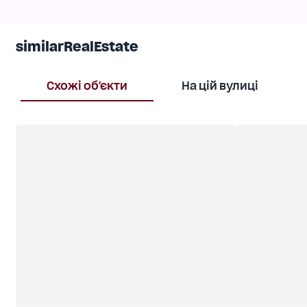
similarRealEstate
Схожі об'єкти
На цій вулиці