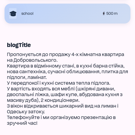
500 m
school
blogTitle
Пропонується до продажу 4-х кімнатна квартира
на Добровольського.
Квартира в відмінному стані, в кухні барна стійка,
нова сантехніка, сучасні облицювання, плитка для
підлоги, ламінат.
У передпокої і кухні система тепла підлога.
У вартість входять вся меблі (шкіряні дивани,
двоспальні ліжка, шафи купе, вбудована кухня з
масиву дуба), 2 кондиціонери.
З вікон відкривається шикарний вид на лиман і
Одеську затоку.
Телефонуйте і ми організуємо презентацію в
зручний час!