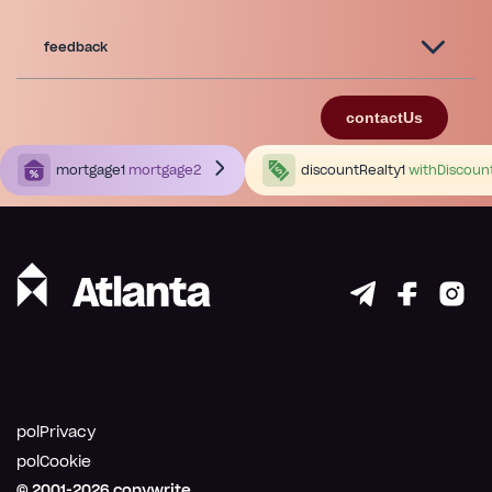
feedback
contactUs
mortgage1
mortgage2
discountRealty1
withDiscoun
polPrivacy
polCookie
© 2001-
2026
copywrite