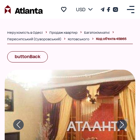
USD
Нерухомість в Одесі
Продаж квартир
Багатокімнатні
Код об'єкта 45865
Пересипський (Суворовський)
Котовського
buttonBack