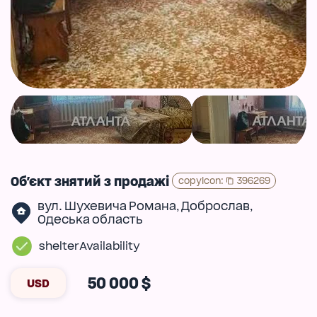
Об'єкт знятий з продажі
copyIcon
:
396269
вул. Шухевича Романа
Доброслав
,
,
Одеська область
shelterAvailability
50 000 $
USD