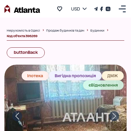
USD
Нерухомість в Одесі
Продаж будинків та дач
Будинки
Код об'єкта 396269
buttonBack
Іпотека
Вигідна пропозиція
ДМЖ
єВідновлення