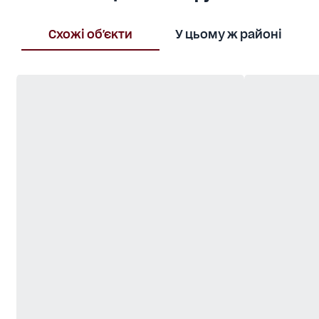
Схожі об'єкти
У цьому ж районі