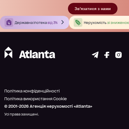
Зв'язатися з нами
Державна іпотека
від 3%
Нерухомість
зі зниженою
Політика конфіденційності
Політика використання Cookie
© 2001-
2026
Агенція нерухомості «Atlanta»
Усі права захищені.