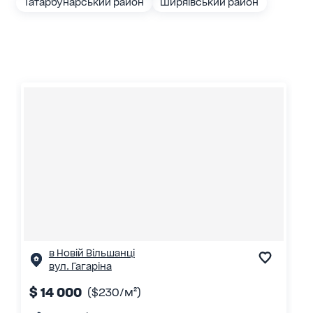
Татарбунарський район
Ширяївський район
в Новій Вільшанці
вул. Гагаріна
$ 14 000
($230/м²)