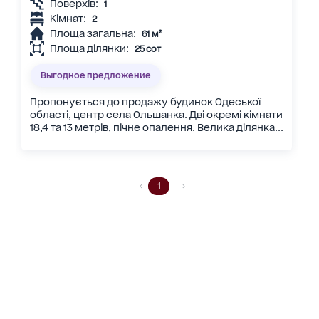
Поверхів:
1
Кімнат:
2
Площа загальна:
61 м²
Площа ділянки:
25 сот
Выгодное предложение
Пропонується до продажу будинок Одеської
області, центр села Ольшанка. Дві окремі кімнати
18,4 та 13 метрів, пічне опалення. Велика ділянка...
1