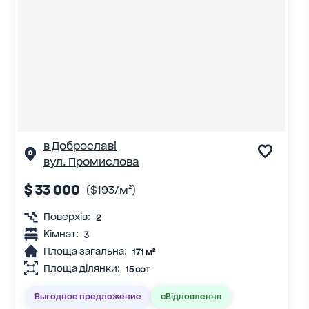
в Доброславі
вул. Промислова
$ 33 000
($193/м²)
Поверхів:
2
Кімнат:
3
Площа загальна:
171 м²
Площа ділянки:
15 сот
Выгодное предложение
єВідновлення