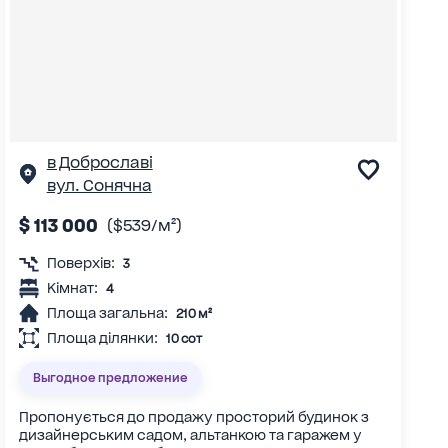
в Доброславі
вул. Сонячна
$ 113 000
($539/м²)
Поверхів:
3
Кімнат:
4
Площа загальна:
210 м²
Площа ділянки:
10 сот
Выгодное предложение
Пропонується до продажу просторий будинок з
дизайнерським садом, альтанкою та гаражем у