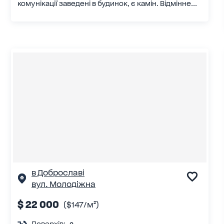
комунікації заведені в будинок, є камін. Відмінне...
в Доброславі
вул. Молодіжна
$ 22 000
($147/м²)