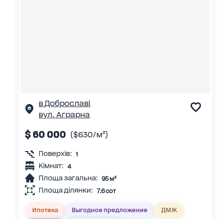
в Доброславі
вул. Аграрна
$ 60 000
($630/м²)
Поверхів:
1
Кімнат:
4
Площа загальна:
95 м²
Площа ділянки:
7.6 сот
Ипотека
Выгодное предложение
ДМЖ