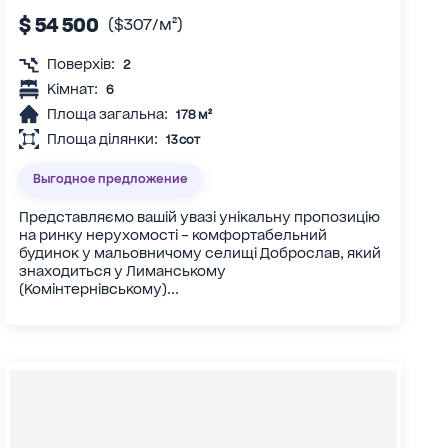
$ 54 500
($307/м²)
Поверхів:
2
Кімнат:
6
Площа загальна:
178 м²
Площа ділянки:
13 сот
Выгодное предложение
Представляємо вашій увазі унікальну пропозицію
на ринку нерухомості – комфортабельний
будинок у мальовничому селищі Доброслав, який
знаходиться у Лиманському
(Комінтернівському)...