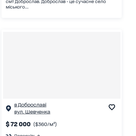
смт Доброслав. Доброслав - це сучасне село
міського...
в Доброславі
вул. Шевченка
$ 72 000
($360/м²)