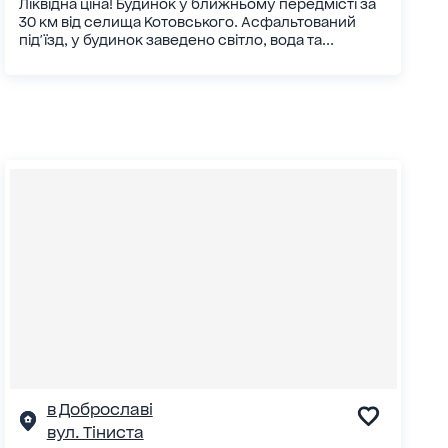
Ліквідна ціна! Будинок у ближньому передмісті за
30 км від селища Котовського. Асфальтований
під'їзд, у будинок заведено світло, вода та...
в Доброславі
вул. Тіниста