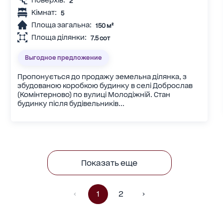
Поверхів:
2
Кімнат:
5
Площа загальна:
150 м²
Площа ділянки:
7.5 сот
Выгодное предложение
Пропонується до продажу земельна ділянка, з
збудованою коробкою будинку в селі Доброслав
(Комінтерново) по вулиці Молодіжній. Стан
будинку після будівельників...
Показать еще
1
2