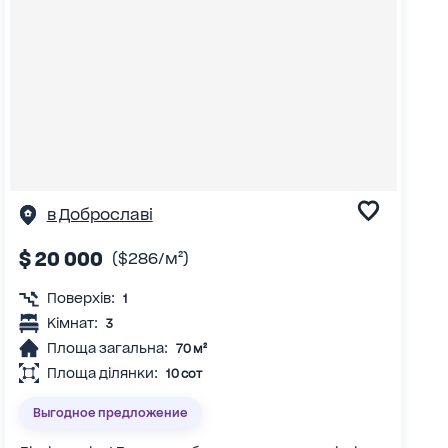
в Доброславі
$ 20 000
($286/м²)
Поверхів:
1
Кімнат:
3
Площа загальна:
70 м²
Площа ділянки:
10 сот
Выгодное предложение