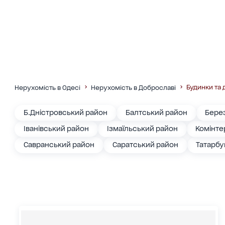
Будинки та 
Нерухомість в Одесі
Нерухомість в Доброславі
Б.Дністровський район
Балтський район
Бере
Іванівський район
Ізмаїльський район
Комінте
Савранський район
Саратський район
Татарбу