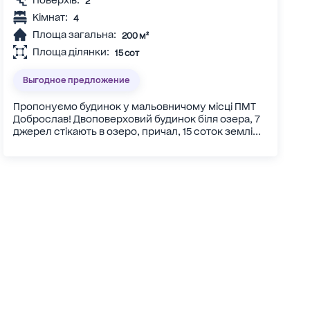
Поверхів:
2
Кімнат:
4
Площа загальна:
200 м²
Площа ділянки:
15 сот
Выгодное предложение
Пропонуємо будинок у мальовничому місці ПМТ
Доброслав! Двоповерховий будинок біля озера, 7
джерел стікають в озеро, причал, 15 соток землі...