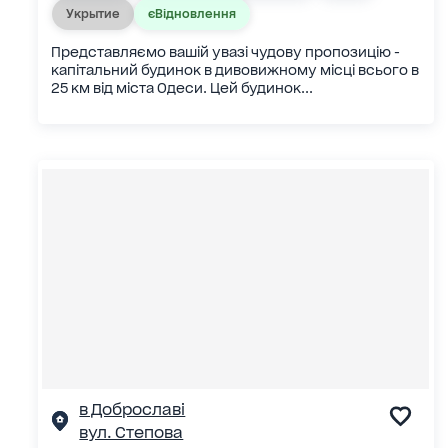
Укрытие
єВідновлення
Представляємо вашій увазі чудову пропозицію -
капітальний будинок в дивовижному місці всього в
25 км від міста Одеси. Цей будинок...
в Доброславі
вул. Степова