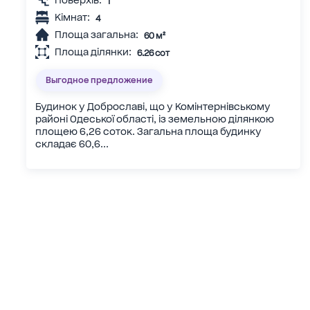
Поверхів:
1
Кімнат:
4
Площа загальна:
60 м²
Площа ділянки:
6.26 сот
Выгодное предложение
Будинок у Доброславі, що у Комінтернівському
районі Одеської області, із земельною ділянкою
площею 6,26 соток. Загальна площа будинку
складає 60,6...