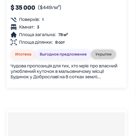
$ 35 000
($449/м²)
Поверхів:
1
Кімнат:
3
Площа загальна:
78 м²
Площа ділянки:
8 сот
Ипотека
Выгодное предложение
Укрытие
Чудова пропозиція для тих, хто мріє про власний
улюблений куточок в мальовничому місці!
Будинок у Доброславі на 8 сотках землі...