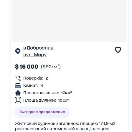
в Доброславі
вул. Миру
$ 16 000
($92/м²)
Поверхів:
2
Кімнат:
4
Площа загальна:
174 м²
Площа ділянки:
10 сот
Выгодное предложение
Житловий будинок загальною площею 174,9 м2
розташований на земельній ділянці площею