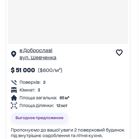
в Доброславі
вул. Шевченка
$ 51 000
($600/м²)
Поверхів:
2
Кімнат:
3
Площа загальна:
85 м²
Площа ділянки:
12 сот
Выгодное предложение
Пропонуємо до вашої уваги 2 поверховий будинок
під внутрішнє оздоблення та літня кухня,