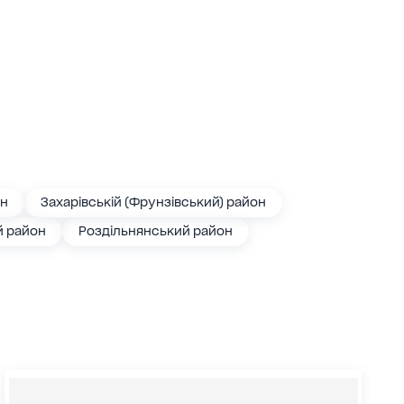
он
Захарівській (Фрунзівський) район
й район
Роздільнянський район