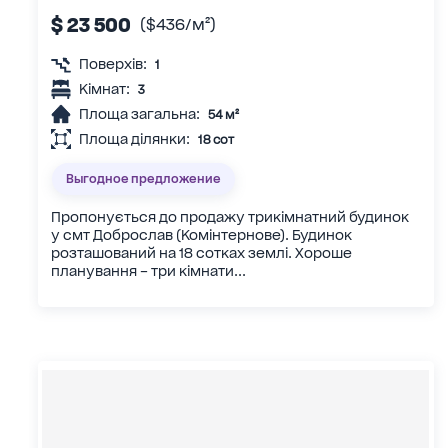
$ 23 500
($436/м²)
Поверхів:
1
Кімнат:
3
Площа загальна:
54 м²
Площа ділянки:
18 сот
Выгодное предложение
Пропонується до продажу трикімнатний будинок
у смт Доброслав (Комінтернове). Будинок
розташований на 18 сотках землі. Хороше
планування – три кімнати...