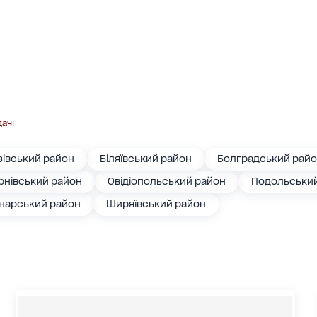
дачі
зівський район
Біляївський район
Болградський рай
рнівський район
Овідіопольський район
Подольськи
нарський район
Ширяївський район