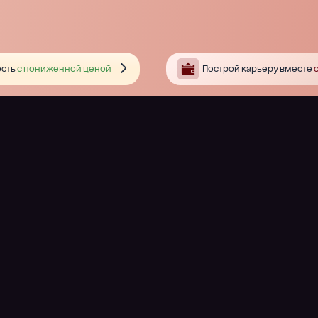
сть
с пониженной ценой
Построй карьеру вместе
с