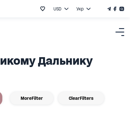
USD
Укр
еликому Дальнику
MoreFilter
ClearFilters