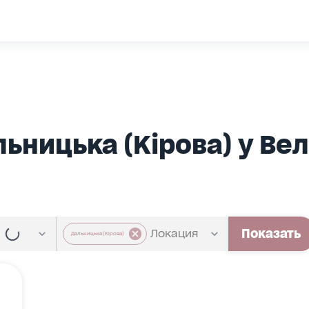
льницька (Кірова) у В
Показать
Дальницька (Кірова)