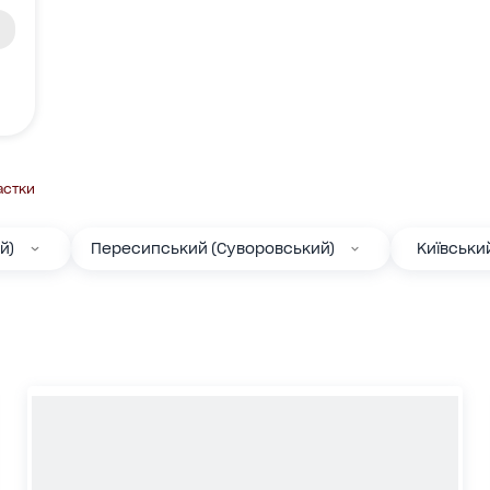
астки
й)
Пересипський (Суворовський)
Київськи