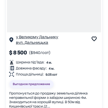
у Великому Дальнику
вул. Дальницька
$ 8 500
($940/сот)
Ширина під'їзда:
4 м.
Довжина фасаду:
4 м.
Площа дільниці:
9.05 сот
Выгодное предложение
Пропонується до продажу земельна ділянка
неправильної форми з заїздом шириною 4м.
Знаходиться на хорошій вулиці. В 50м від
Кишинівської траси.(2...