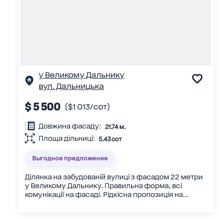
у Великому Дальнику
вул. Дальницька
$ 5 500
($1 013/сот)
Довжина фасаду:
21.74 м.
Площа дільниці:
5.43 сот
Выгодное предложение
Ділянка на забудованій вулиці з фасадом 22 метри
у Великому Дальнику. Правильна форма, всі
комунікації на фасаді. Рідкісна пропозиція на...