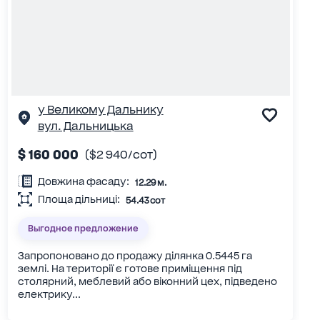
у Великому Дальнику
вул. Дальницька
$ 160 000
($2 940/сот)
Довжина фасаду:
12.29 м.
Площа дільниці:
54.43 сот
Выгодное предложение
Запропоновано до продажу ділянка 0.5445 га
землі. На території є готове приміщення під
столярний, меблевий або віконний цех, підведено
електрику...