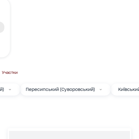
Участки
й)
Пересипський (Суворовський)
Київськи