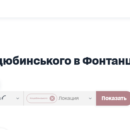
оцюбинського в Фонтанц
Показать
Коцюбинського