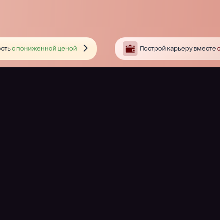
сть
с пониженной ценой
Построй карьеру вместе
с