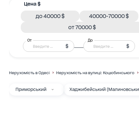
Цена $
до 40000 $
40000-70000 $
от 70000 $
От
До
$
$
Нерухомість в Одесі
Нерухомість на вулиці: Коцюбинського
Приморський
Хаджибейський (Малиновськи