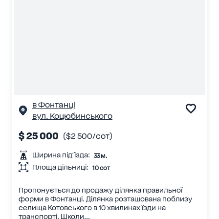
в Фонтанці
вул. Коцюбинського
$ 25 000
($2 500/сот)
Ширина під'їзда:
33 м.
Площа дільниці:
10 сот
Пропонується до продажу ділянка правильної
форми в Фонтанці. Ділянка розташована поблизу
селища Котовського в 10 хвилинах їзди на
транспорті. Школи...