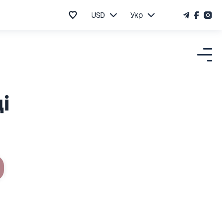
USD
Укр
і