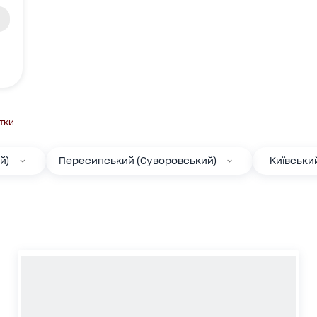
тки
й)
Пересипський (Суворовський)
Київськи