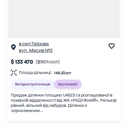
в смт.Таїрова
вул. Масив №3
$ 133 470
($901/сот)
Площа дільниці:
148.23 сот
Вигідна пропозиція
Без комісії
Продаж ділянки площею 1,4823 га розташованої в
помірній віддаленості від ЖК «РАДУЖНИЙ». Рельєф
рівний, вільний від забудов. Ділянка з
чорноземним...