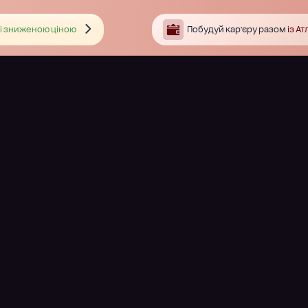
і зниженою ціною
Побудуй кар’єру разом
із А