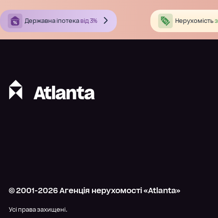
Державна іпотека
від 3%
Нерухомість
з
© 2001-
2026
Агенція нерухомості «Atlanta»
Усі права захищені.