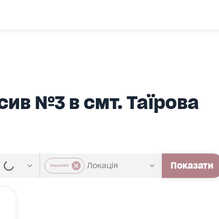
сив №3 в смт. Таїрова
Показати
Масив №3