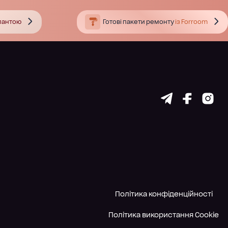
тлантою
Готові пакети ремонту
із Forroom
Політика конфіденційності
Політика використання Cookie