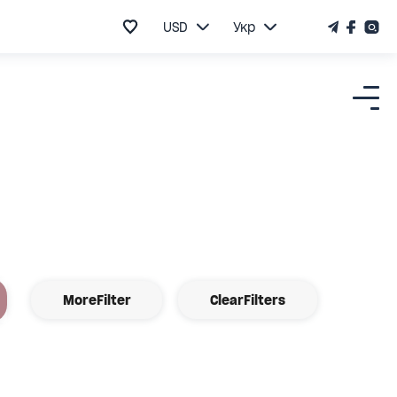
USD
Укр
MoreFilter
ClearFilters