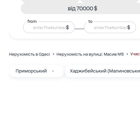
від 70000 $
from
to
$
$
Учас
Нерухомість в Одесі
Нерухомість на вулиці: Масив №3
Приморський
Хаджибейський (Малиновськи