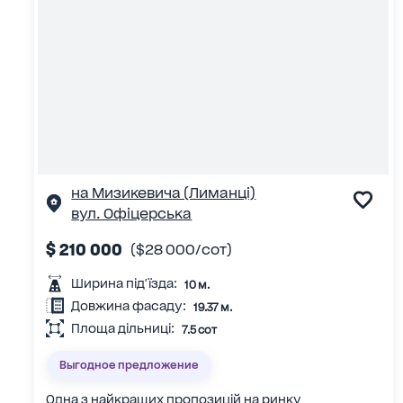
на Мизикевича (Лиманці)
вул. Офіцерська
$ 210 000
($28 000/сот)
Ширина під'їзда:
10 м.
Довжина фасаду:
19.37 м.
Площа дільниці:
7.5 сот
Выгодное предложение
Одна з найкращих пропозицій на ринку