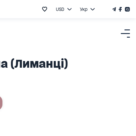
USD
Укр
а (Лиманці)