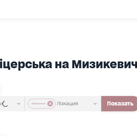
фіцерська на Мизикевич
Показать
Офіцерська