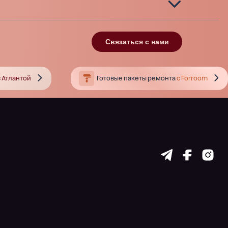
Связаться с нами
 Атлантой
Готовые пакеты ремонта
с Forroom