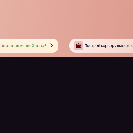
сть
с пониженной ценой
Построй карьеру вместе
с