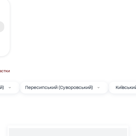
астки
й)
Пересипський (Суворовський)
Київськи