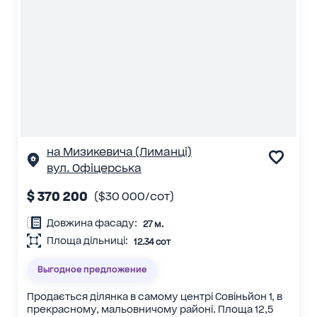
на Мизикевича (Лиманці)
вул. Офіцерська
$ 370 200
($30 000/сот)
Довжина фасаду:
27 м.
Площа дільниці:
12.34 сот
Выгодное предложение
Продається ділянка в самому центрі Совіньйон 1, в
прекрасному, мальовничому районі. Площа 12,5