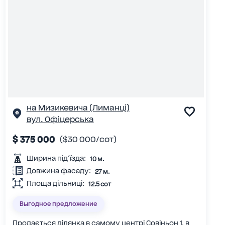
на Мизикевича (Лиманці)
вул. Офіцерська
$ 375 000
($30 000/сот)
Ширина під'їзда:
10 м.
Довжина фасаду:
27 м.
Площа дільниці:
12.5 сот
Выгодное предложение
Продається ділянка в самому центрі Совіньон 1, в