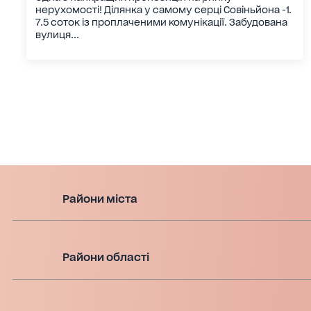
нерухомості! Ділянка у самому серці Совіньйона -1.
7.5 соток із проплаченими комунікації. Забудована
вулиця...
Райони міста
Райони області