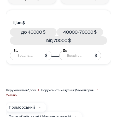
Ціна $
до 40000 $
40000-70000 $
від 70000 $
Від
До
$
$
Нерухомість в Одесі
Нерухомість на вулиці: Дачний пров.
Участки
Приморський
Хаджибейський (Малиновський)