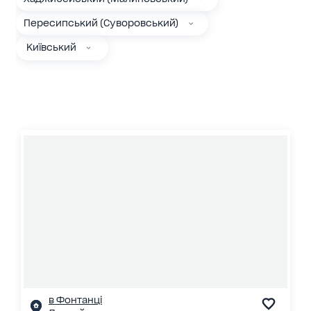
Пересипський (Суворовський)
Київський
в Фонтанці