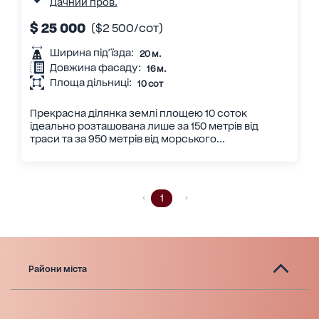
Дачний пров.
$ 25 000
($2 500/сот)
Ширина під'їзда:
20 м.
Довжина фасаду:
16 м.
Площа дільниці:
10 сот
Прекрасна ділянка землі площею 10 соток
ідеально розташована лише за 150 метрів від
траси та за 950 метрів від морського...
1
Райони міста