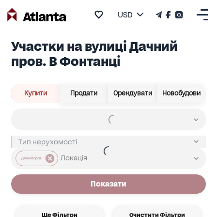
USD
Участки на вулиці Дачний
пров. В Фонтанці
Купити
Продати
Орендувати
Новобудови
Дачний пров.
Показати
Ще Фільтри
Очистити Фільтри