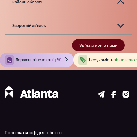
Райони області
Зворотній зв'язок
Зв'язатися з нами
Державна іпотека
від 3%
Нерухомість
зі зниженою
Політика конфіденційності