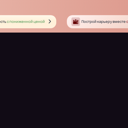
сть
с пониженной ценой
Построй карьеру вместе
с