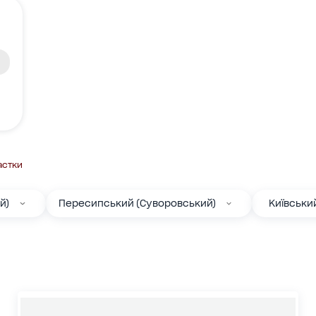
астки
й)
Пересипський (Суворовський)
Київськи