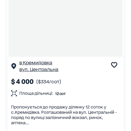
в Кремидовка
вул. Центральна
$ 4 000
($334/сот)
Площа дільниці:
12 сот
Пропонується до продажу ділянку 12 соток у
с.Кремидівка. Розташований на вул. Центральній -
поряд по вулиці залізничний вокзал, ринок,
аптека...