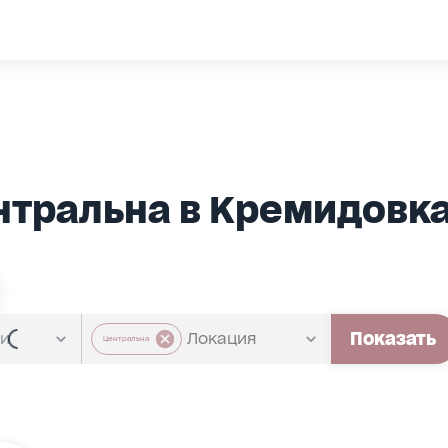
ентральна в Кремидовк
Показать
Центральна