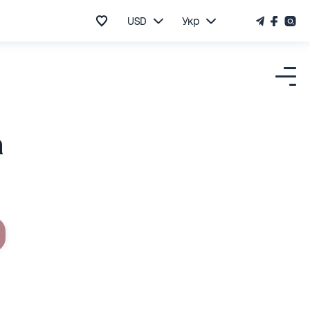
USD
Укр
а