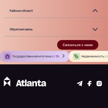
Райони області
Обратная связь
Связаться с нами
Государственная ипотека
от 3%
Недвижимость
с 