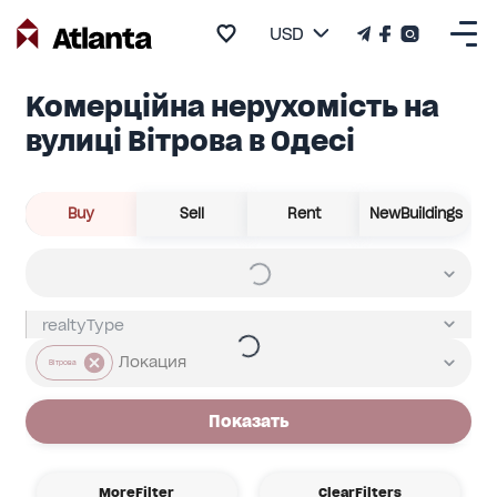
USD
Комерційна нерухомість на
вулиці Вітрова в Одесі
Buy
Sell
Rent
NewBuildings
Вітрова
Показать
MoreFilter
ClearFilters