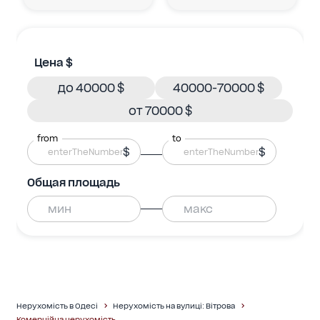
Цена $
до 40000 $
40000-70000 $
от 70000 $
from
to
$
$
Общая площадь
Нерухомість в Одесі
Нерухомість на вулиці: Вітрова
Комерційна нерухомість