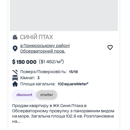
СИНІЙ ПТАХ
в Приморському районі
Обсерваторний пров.
$ 150 000
($1 462/м²)
Поверх/Поверховість:
15/18
Кімнат:
3
Площа загальна:
102 squareMeter²
discount
shelter
Продам квартиру в ЖК Синя Птаха в
Обсерваторному провулку з панорамним видом
на море. Загальна площа 102.6 кв. Розпланована
на...