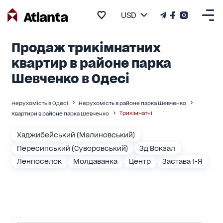
USD
Продаж трикімнатних
квартир в районе парка
Шевченко в Одесі
Нерухомість в Одесі
Нерухомість в районе парка Шевченко
Трикімнатні
Квартири в районе парка Шевченко
Хаджибейський (Малиновський)
Пересипський (Суворовський)
Зд Вокзал
Ленпоселок
Молдаванка
Центр
Застава 1-Я