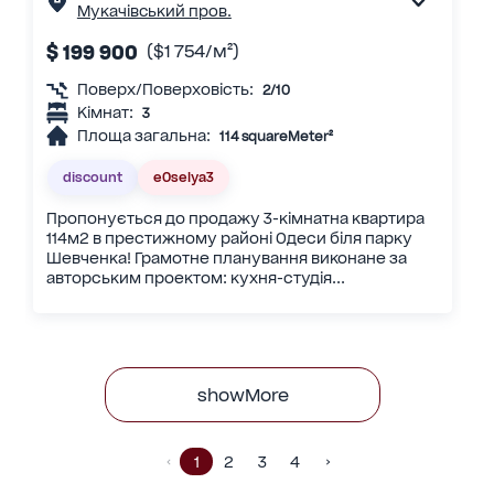
Мукачівський пров.
$ 199 900
($1 754/м²)
Поверх/Поверховість:
2/10
Кімнат:
3
Площа загальна:
114 squareMeter²
discount
eOselya3
Пропонується до продажу 3-кімнатна квартира
114м2 в престижному районі Одеси біля парку
Шевченка! Грамотне планування виконане за
авторським проектом: кухня-студія...
showMore
1
2
3
4