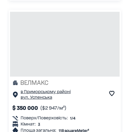
ВЕЛМАКС
в Приморському районі
вул. Успенська
$ 350 000
($2 947/м²)
Поверх/Поверховість:
1/4
Кімнат:
3
Площа загальна:
118 squareMeter²