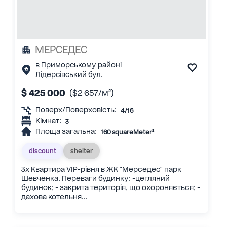
МЕРСЕДЕС
в Приморському районі
Лідерсівський бул.
$ 425 000
($2 657/м²)
Поверх/Поверховість:
4/16
Кімнат:
3
Площа загальна:
160 squareMeter²
discount
shelter
3х Квартира VIP-рівня в ЖК "Мерседес" парк
Шевченка. Переваги будинку: -цегляний
будинок; - закрита територія, що охороняється; -
дахова котельня...