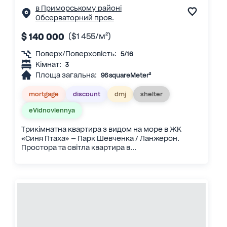
в Приморському районі
Обсерваторний пров.
$ 140 000
($1 455/м²)
Поверх/Поверховість:
5/16
Кімнат:
3
Площа загальна:
96 squareMeter²
mortgage
discount
dmj
shelter
eVidnovlennya
Трикімнатна квартира з видом на море в ЖК
«Синя Птаха» — Парк Шевченка / Ланжерон.
Простора та світла квартира в...