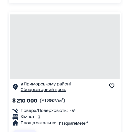
в Приморському районі
Обсерваторний пров.
$ 210 000
($1 892/м²)
Поверх/Поверховість:
1/2
Кімнат:
3
Площа загальна:
111 squareMeter²