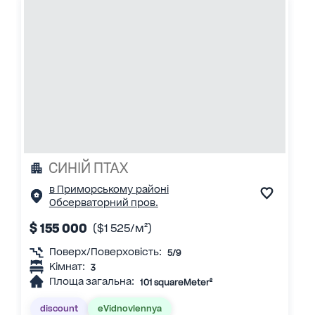
СИНІЙ ПТАХ
в Приморському районі
Обсерваторний пров.
$ 155 000
($1 525/м²)
Поверх/Поверховість:
5/9
Кімнат:
3
Площа загальна:
101 squareMeter²
discount
eVidnovlennya