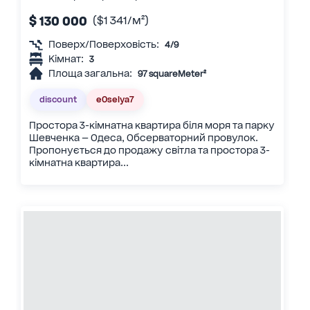
$ 130 000
($1 341/м²)
Поверх/Поверховість:
4/9
Кімнат:
3
Площа загальна:
97 squareMeter²
discount
eOselya7
Простора 3-кімнатна квартира біля моря та парку
Шевченка — Одеса, Обсерваторний провулок.
Пропонується до продажу світла та простора 3-
кімнатна квартира...