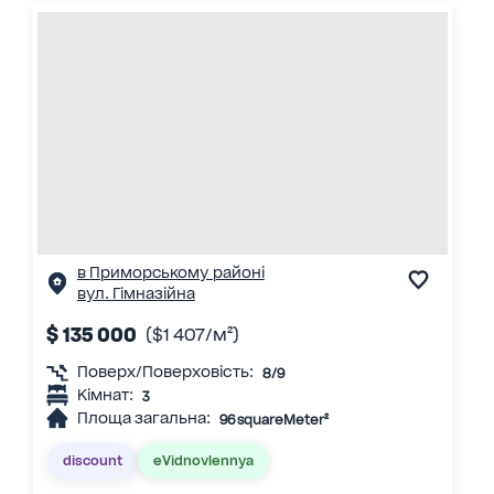
в Приморському районі
вул. Гімназійна
$ 135 000
($1 407/м²)
Поверх/Поверховість:
8/9
Кімнат:
3
Площа загальна:
96 squareMeter²
discount
eVidnovlennya