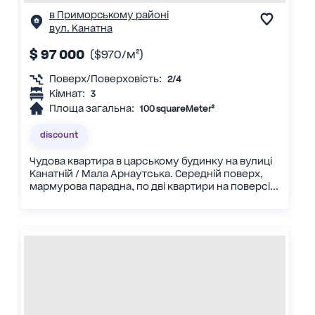
в Приморському районі
вул. Канатна
$ 97 000
($970/м²)
Поверх/Поверховість:
2/4
Кімнат:
3
Площа загальна:
100 squareMeter²
discount
Чудова квартира в царському будинку на вулиці
Канатній / Мала Арнаутська. Середній поверх,
мармурова парадна, по дві квартири на поверсі...