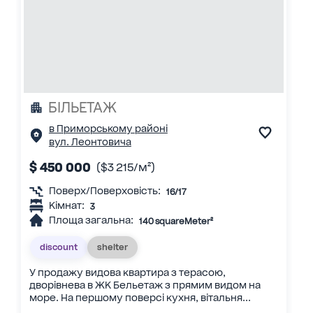
БІЛЬЕТАЖ
в Приморському районі
вул. Леонтовича
$ 450 000
($3 215/м²)
Поверх/Поверховість:
16/17
Кімнат:
3
Площа загальна:
140 squareMeter²
discount
shelter
У продажу видова квартира з терасою,
дворівнева в ЖК Бельетаж з прямим видом на
море. На першому поверсі кухня, вітальня...