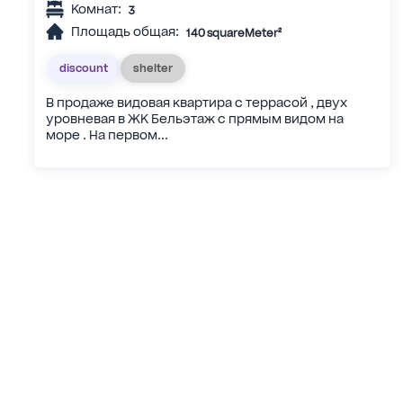
Комнат:
3
Площадь общая:
140 squareMeter²
discount
shelter
В продаже видовая квартира с террасой , двух
уровневая в ЖК Бельэтаж с прямым видом на
море . На первом...