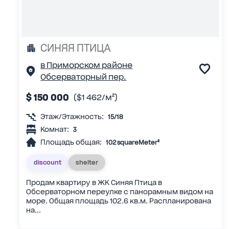
СИНЯЯ ПТИЦА
в Приморском районе
Обсерваторный пер.
$ 150 000
($1 462/м²)
Этаж/Этажность:
15/18
Комнат:
3
Площадь общая:
102 squareMeter²
discount
shelter
Продам квартиру в ЖК Синяя Птица в
Обсерваторном переулке с панорамным видом на
море. Общая площадь 102.6 кв.м. Распланирована
на...