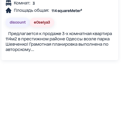
Комнат:
3
Площадь общая:
114 squareMeter²
discount
eOselya3
Предлагается к продаже 3-х комнатная квартира
114м2 в престижном районе Одессы возле парка
Шевченко! Грамотная планировка выполнена по
авторскому...