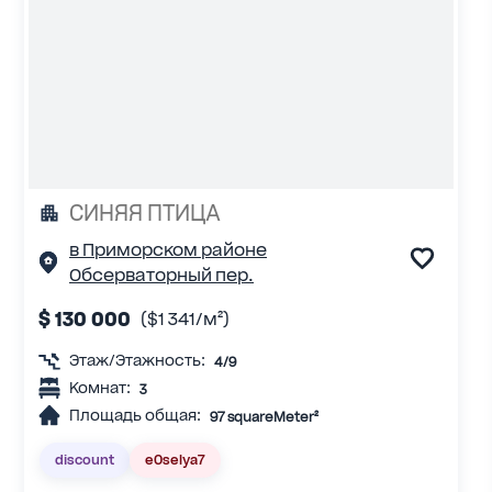
СИНЯЯ ПТИЦА
в Приморском районе
Обсерваторный пер.
$ 130 000
($1 341/м²)
Этаж/Этажность:
4/9
Комнат:
3
Площадь общая:
97 squareMeter²
discount
eOselya7