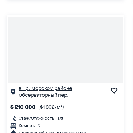
в Приморском районе
Обсерваторный пер.
$ 210 000
($1 892/м²)
Этаж/Этажность:
1/2
Комнат:
3