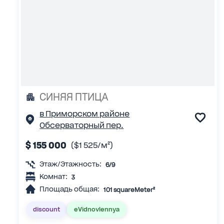
СИНЯЯ ПТИЦА
в Приморском районе
Обсерваторный пер.
$ 155 000
($1 525/м²)
Этаж/Этажность:
6/9
Комнат:
3
Площадь общая:
101 squareMeter²
discount
eVidnovlennya