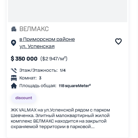
ВЕЛМАКС
в Приморском районе
ул. Успенская
$ 350 000
($2 947/м²)
Этаж/Этажность:
1/4
Комнат:
3
Площадь общая:
118 squareMeter²
discount
ЖК VALMAX на ул.Успенской рядом с парком
Шевченка. Элитный малоквартирный жилой
комплекс ВЕЛМАКС находится на закрытой
охраняемой территории в парковой...