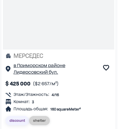
МЕРСЕДЕС
в Приморском районе
Лидерсовский бул.
$ 425 000
($2 657/м²)
Этаж/Этажность:
4/16
Комнат:
3
Площадь общая:
160 squareMeter²
discount
shelter