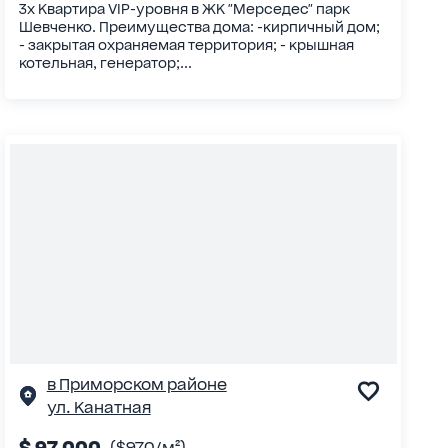
3х Квартира VIP-уровня в ЖК "Мерседес" парк
Шевченко. Преимущества дома: -кирпичный дом;
- закрытая охраняемая территория; - крышная
котельная, генератор;...
в Приморском районе
ул. Канатная
$ 97 000
($970/м²)