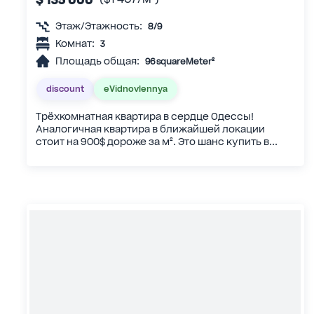
Этаж/Этажность:
8/9
Комнат:
3
Площадь общая:
96 squareMeter²
discount
eVidnovlennya
Трёхкомнатная квартира в сердце Одессы!
Аналогичная квартира в ближайшей локации
стоит на 900$ дороже за м². Это шанс купить в...