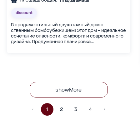
Площадь общая:
111 squareMeter²
discount
В продаже стильный двухэтажный дом с
ственным бомбоубежищем! Этот дом – идеальное
сочетание опасности, комфорта и современного
дизайна. Продуманная планировка...
showMore
1
2
3
4