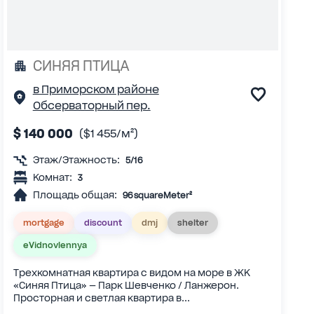
СИНЯЯ ПТИЦА
в Приморском районе
Обсерваторный пер.
$ 140 000
($1 455/м²)
Этаж/Этажность:
5/16
Комнат:
3
Площадь общая:
96 squareMeter²
mortgage
discount
dmj
shelter
eVidnovlennya
Трехкомнатная квартира с видом на море в ЖК
«Синяя Птица» — Парк Шевченко / Ланжерон.
Просторная и светлая квартира в...