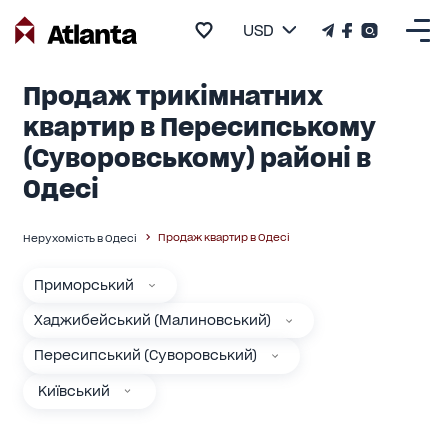
USD
Продаж трикімнатних
квартир в Пересипському
(Суворовському) районі в
Одесі
Продаж квартир в Одесі
Нерухомість в Одесі
Приморський
Хаджибейський (Малиновський)
Пересипський (Суворовський)
Київський