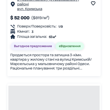
районі
вул. Кримська
$ 52 000
($819/м²)
Поверх/Поверховість:
1/9
Кімнат:
3
Площа загальна:
63 м²
Выгодное предложение
єВідновлення
Продається простора та затишна 3-кімн.
квартира у жилому стані на вулиці Кримській/
Марсельська у мальовничому районі Одеси.
Раціональне планування: три роздільні...