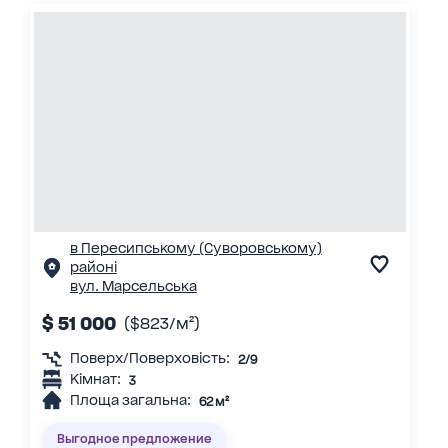
в Пересипському (Суворовському)
районі
вул. Марсельська
$ 51 000
($823/м²)
Поверх/Поверховість:
2/9
Кімнат:
3
Площа загальна:
62 м²
Выгодное предложение