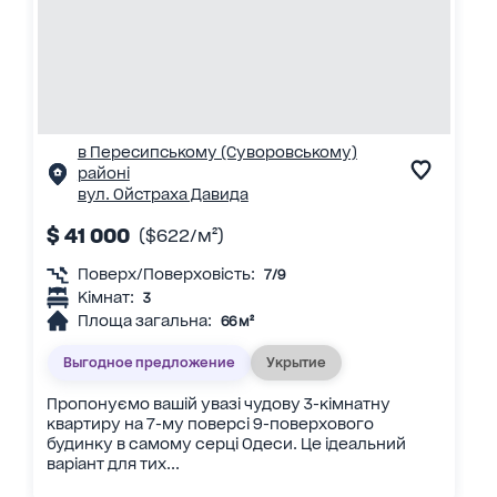
в Пересипському (Суворовському)
районі
вул. Ойстраха Давида
$ 41 000
($622/м²)
Поверх/Поверховість:
7/9
Кімнат:
3
Площа загальна:
66 м²
Выгодное предложение
Укрытие
Пропонуємо вашій увазі чудову 3-кімнатну
квартиру на 7-му поверсі 9-поверхового
будинку в самому серці Одеси. Це ідеальний
варіант для тих...