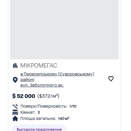
МІКРОМЕГАС
в Пересипському (Суворовському)
районі
вул. Заболотного ак.
$ 52 000
($372/м²)
Поверх/Поверховість:
1/10
Кімнат:
3
Площа загальна:
140 м²
Выгодное предложение