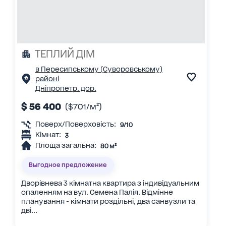
ТЕПЛИЙ ДІМ
в Пересипському (Суворовському)
районі
Дніпропетр. дор.
$ 56 400
($701/м²)
Поверх/Поверховість:
9/10
Кімнат:
3
Площа загальна:
80 м²
Выгодное предложение
Дворівнева 3 кімнатна квартира з індивідуальним
опаленням на вул. Семена Палія. Відмінне
планування - кімнати роздільні, два санвузли та
дві...