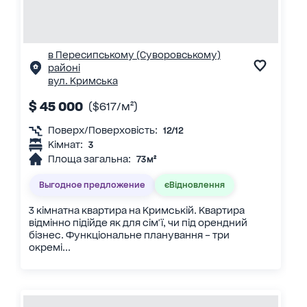
в Пересипському (Суворовському)
районі
вул. Кримська
$ 45 000
($617/м²)
Поверх/Поверховість:
12/12
Кімнат:
3
Площа загальна:
73 м²
Выгодное предложение
єВідновлення
3 кімнатна квартира на Кримській. Квартира
відмінно підійде як для сім'ї, чи під орендний
бізнес. Функціональне планування – три
окремі...