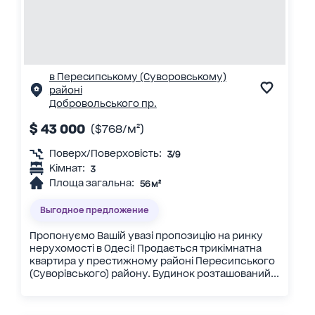
в Пересипському (Суворовському)
районі
Добровольського пр.
$ 43 000
($768/м²)
Поверх/Поверховість:
3/9
Кімнат:
3
Площа загальна:
56 м²
Выгодное предложение
Пропонуємо Вашій увазі пропозицію на ринку
нерухомості в Одесі! Продається трикімнатна
квартира у престижному районі Пересипського
(Суворівського) району. Будинок розташований...