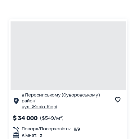
в Пересипському (Суворовському)
районі
вул. Жоліо-Кюрі
$ 34 000
($549/м²)
Поверх/Поверховість:
9/9
Кімнат:
3