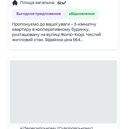
Площа загальна:
62 м²
Выгодное предложение
єВідновлення
Пропонуємо до вашої уваги – 3-кімнатну
квартиру в кооперативному будинку,
розташовану на вулиці Жоліо-Кюрі. Чистий
житловий стан. Відмінна ціна 564...
в Пересипському (Суворовському)