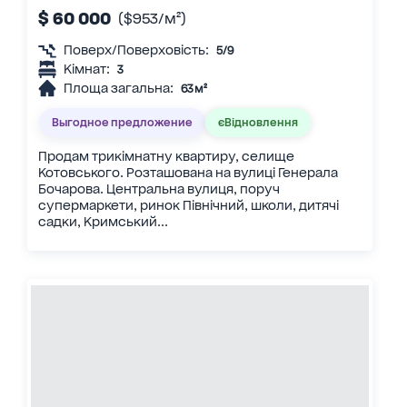
$ 60 000
($953/м²)
Поверх/Поверховість:
5/9
Кімнат:
3
Площа загальна:
63 м²
Выгодное предложение
єВідновлення
Продам трикімнатну квартиру, селище
Котовського. Розташована на вулиці Генерала
Бочарова. Центральна вулиця, поруч
супермаркети, ринок Північний, школи, дитячі
садки, Кримський...