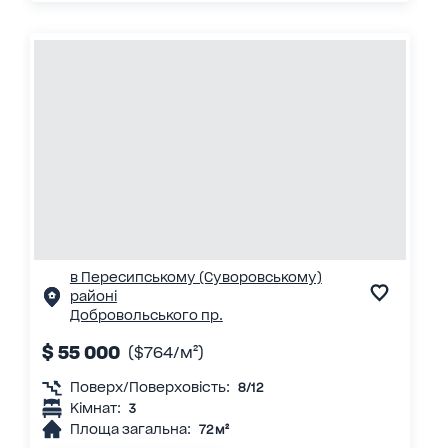
в Пересипському (Суворовському)
районі
Добровольського пр.
$ 55 000
($764/м²)
Поверх/Поверховість:
8/12
Кімнат:
3
Площа загальна:
72 м²