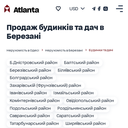
USD
Продаж будинків та дач в
Березані
Будинки та дачі
Нерухомість в Одесі
Нерухомість в Березані
Б.Дністровський район
Балтський район
Березівський район
Біляївський район
Болградський район
Захарівській (Фрунзівський) район
Іванівський район
Ізмаїльський район
Комінтернівський район
Овідіопольський район
Подольський район
Роздільнянський район
Савранський район
Саратський район
Татарбунарський район
Ширяївський район