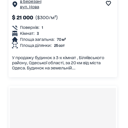
в Березані
вул. Нова
$ 21 000
($300/м²)
Поверхів:
1
Кімнат:
3
Площа загальна:
70 м²
Площа ділянки:
25 сот
У продажу будинок з 3-х кімнат , Біляївського
району, Одеської області, за 20 км від міста
Одеса. Будинок на земельній...