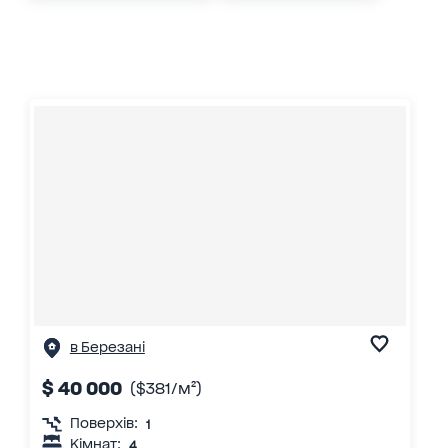
в Березані
$ 40 000
($381/м²)
Поверхів:
1
Кімнат:
4