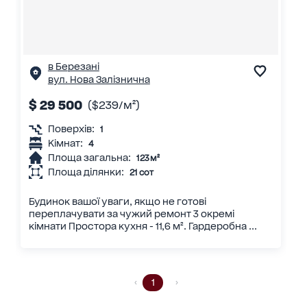
в Березані
вул. Нова Залізнична
$ 29 500
($239/м²)
Поверхів:
1
Кімнат:
4
Площа загальна:
123 м²
Площа ділянки:
21 сот
Будинок вашої уваги, якщо не готові
переплачувати за чужий ремонт 3 окремі
кімнати Простора кухня - 11,6 м². Гардеробна ...
1