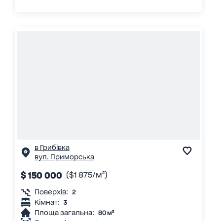
в Грибівка
вул. Приморська
$ 150 000
($1 875/м²)
Поверхів:
2
Кімнат:
3
Площа загальна:
80 м²