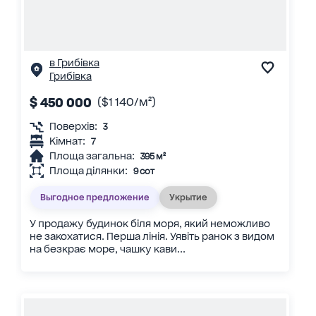
в Грибівка
Грибівка
$ 450 000
($1 140/м²)
Поверхів:
3
Кімнат:
7
Площа загальна:
395 м²
Площа ділянки:
9 сот
Выгодное предложение
Укрытие
У продажу будинок біля моря, який неможливо
не закохатися. Перша лінія. Уявіть ранок з видом
на безкрає море, чашку кави...