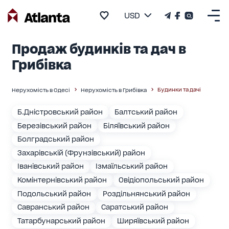
USD
Продаж будинків та дач в
Грибівка
Будинки та дачі
Нерухомість в Одесі
Нерухомість в Грибівка
Б.Дністровський район
Балтський район
Березівський район
Біляївський район
Болградський район
Захарівській (Фрунзівський) район
Іванівський район
Ізмаїльський район
Комінтернівський район
Овідіопольський район
Подольський район
Роздільнянський район
Савранський район
Саратський район
Татарбунарський район
Ширяївський район