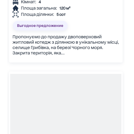
Кімнат:
4
Площа загальна:
120 м²
Площа ділянки:
5 сот
Выгодное предложение
Пропонуємо до продажу двоповерховий
житловий котедж з ділянкою в унікальному місці,
селище Грибівка, на березі Чорного моря.
Закрита територія, яка...