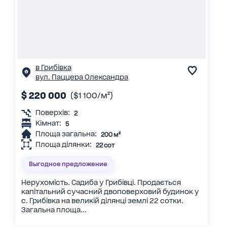
в Грибівка
вул. Паццера Олександра
$ 220 000
($1 100/м²)
Поверхів:
2
Кімнат:
5
Площа загальна:
200 м²
Площа ділянки:
22 сот
Выгодное предложение
Нерухомість. Садиба у Грибівці. Продається
капітальний сучасний двоповерховий будинок у
с. Грибівка на великій ділянці землі 22 сотки.
Загальна площа...