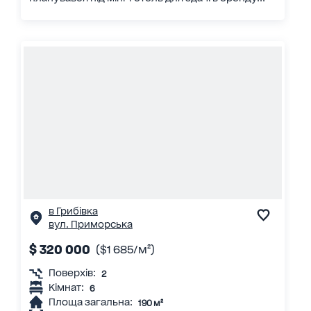
в Грибівка
вул. Приморська
$ 320 000
($1 685/м²)
Поверхів:
2
Кімнат:
6
Площа загальна:
190 м²