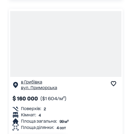
в Грибівка
вул. Приморська
$ 160 000
($1 604/м²)
Поверхів:
2
Кімнат:
4
Площа загальна:
99 м²
Площа ділянки:
4 сот