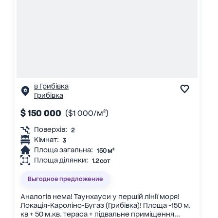
в Грибівка
Грибівка
$ 150 000
($1 000/м²)
Поверхів:
2
Кімнат:
3
Площа загальна:
150 м²
Площа ділянки:
1.2 сот
Выгодное предложение
Аналогів нема! Таунхауси у першій лінії моря!
Локація-Кароліно-Бугаз (Грибівка)! Площа -150 м.
кв + 50 м.кв. тераса + підвальне приміщення...