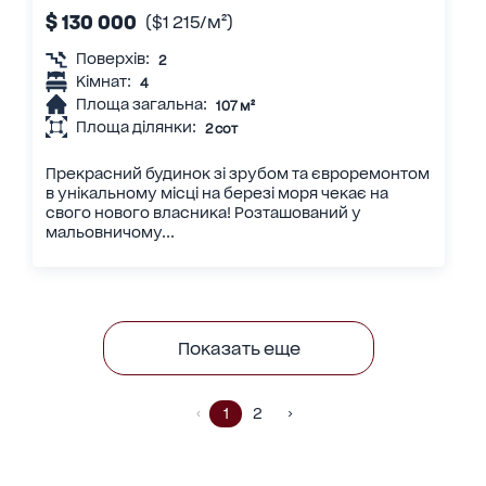
$ 130 000
($1 215/м²)
Поверхів:
2
Кімнат:
4
Площа загальна:
107 м²
Площа ділянки:
2 сот
Прекрасний будинок зі зрубом та євроремонтом
в унікальному місці на березі моря чекає на
свого нового власника! Розташований у
мальовничому...
Показать еще
1
2