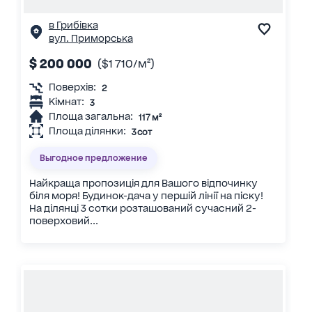
в Грибівка
вул. Приморська
$ 200 000
($1 710/м²)
Поверхів:
2
Кімнат:
3
Площа загальна:
117 м²
Площа ділянки:
3 сот
Выгодное предложение
Найкраща пропозиція для Вашого відпочинку
біля моря! Будинок-дача у першій лінії на піску!
На ділянці 3 сотки розташований сучасний 2-
поверховий...