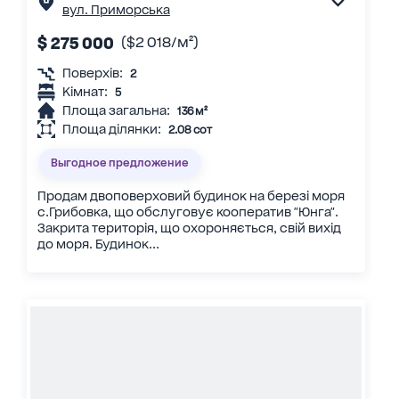
вул. Приморська
$ 275 000
($2 018/м²)
Поверхів:
2
Кімнат:
5
Площа загальна:
136 м²
Площа ділянки:
2.08 сот
Выгодное предложение
Продам двоповерховий будинок на березі моря
с.Грибовка, що обслуговує кооператив "Юнга".
Закрита територія, що охороняється, свій вихід
до моря. Будинок...