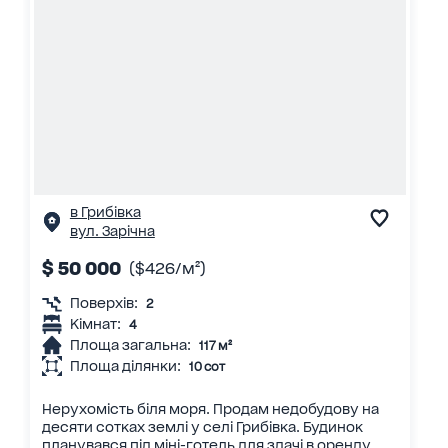
в Грибівка
вул. Зарічна
$ 50 000
($426/м²)
Поверхів:
2
Кімнат:
4
Площа загальна:
117 м²
Площа ділянки:
10 сот
Нерухомість біля моря. Продам недобудову на
десяти сотках землі у селі Грибівка. Будинок
планувався під міні-готель для здачі в оренду...