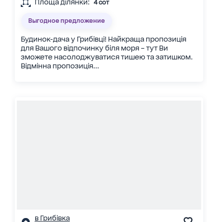
Площа ділянки:
4 сот
Выгодное предложение
Будинок-дача у Грибівці! Найкраща пропозиція
для Вашого відпочинку біля моря – тут Ви
зможете насолоджуватися тишею та затишком.
Відмінна пропозиція...
в Грибівка