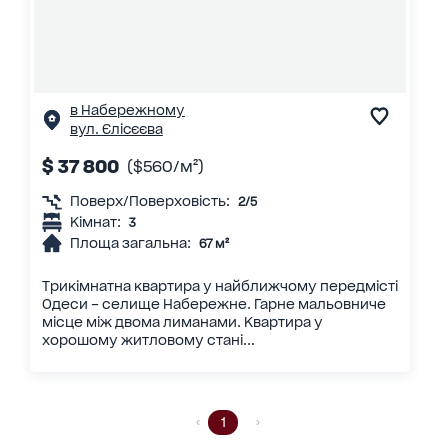
в Набережному
вул. Єлісєєва
$ 37 800
($560/м²)
Поверх/Поверховість:
2/5
Кімнат:
3
Площа загальна:
67 м²
Трикімнатна квартира у найближчому передмісті
Одеси – селище Набережне. Гарне мальовниче
місце між двома лиманами. Квартира у
хорошому житловому стані...
1