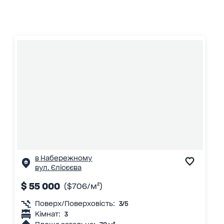
в Набережному
вул. Єлісєєва
$ 55 000
($706/м²)
Поверх/Поверховість:
3/5
Кімнат:
3