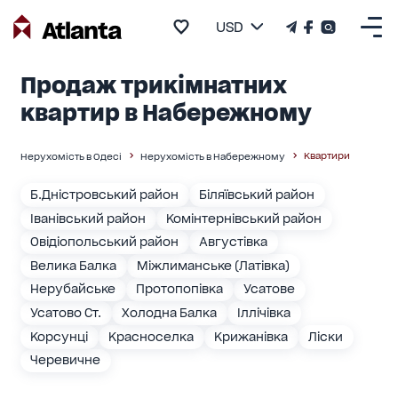
USD
Продаж трикімнатних
квартир в Набережному
Квартири
Нерухомість в Одесі
Нерухомість в Набережному
Б.Дністровський район
Біляївський район
Іванівський район
Комінтернівський район
Овідіопольський район
Августівка
Велика Балка
Міжлиманське (Латівка)
Нерубайське
Протопопівка
Усатове
Усатово Ст.
Холодна Балка
Іллічівка
Корсунці
Красноселка
Крижанівка
Ліски
Черевичне