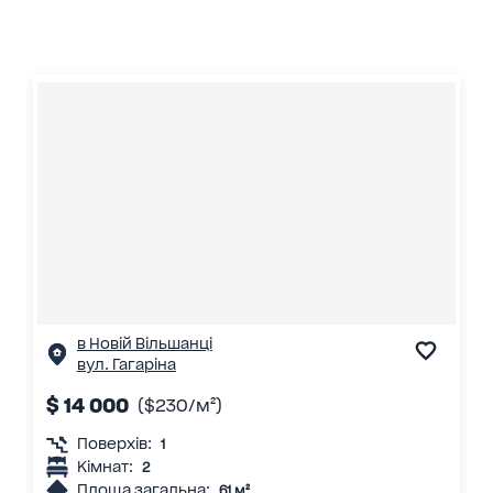
в Новій Вільшанці
вул. Гагаріна
$ 14 000
($230/м²)
Поверхів:
1
Кімнат:
2
Площа загальна:
61 м²