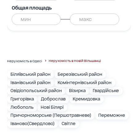
Общая площадь
Нерухомість в Новій Вільшанці
Нерухомість в Одесі
Біляївський район
Березівський район
Іванівський район
Комінтернівський район
Овідіопольський район
Візирка
Гвардійське
Григорівка
Доброслав
Кремидовка
Любополь
Нові Білярі
Причорноморське (Першотравневе)
Переможне
Іваново(Свердлово)
Світле