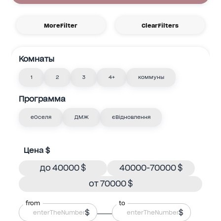
MoreFilter
ClearFilters
Комнаты
1
2
3
4+
коммуны
Программа
еОселя
ДМЖ
єВідновлення
Цена $
до 40000 $
40000-70000 $
от 70000 $
from
to
$
$