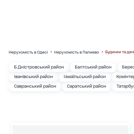
Будинки та дач
Нерухомість в Одесі
Нерухомість в Палиево
Б.Дністровський район
Балтський район
Бере
Іванівський район
Ізмаїльський район
Комінте
Савранський район
Саратський район
Татарбу