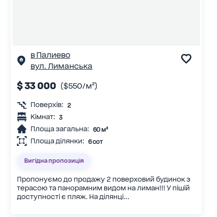
в Палиево
вул. Лиманська
$ 33 000
($550/м²)
Поверхів:
2
Кімнат:
3
Площа загальна:
60 м²
Площа ділянки:
6 сот
Вигідна пропозиція
Пропонуємо до продажу 2 поверховий будинок з
терасою та панорамним видом на лиман!!! У пішій
доступності є пляж. На ділянці...