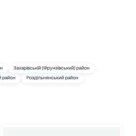
он
Захарівській (Фрунзівський) район
й район
Роздільнянський район