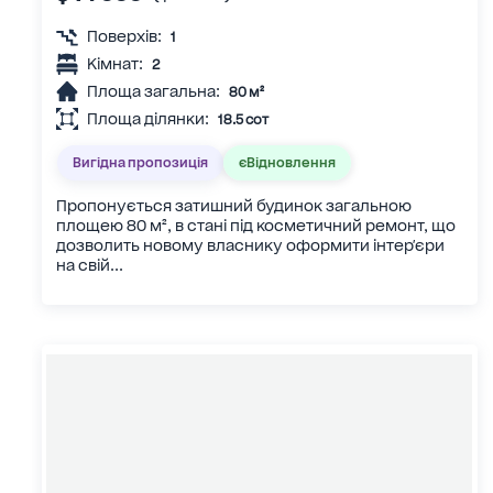
Поверхів:
1
Кімнат:
2
Площа загальна:
80 м²
Площа ділянки:
18.5 сот
Вигідна пропозиція
єВідновлення
Пропонується затишний будинок загальною
площею 80 м², в стані під косметичний ремонт, що
дозволить новому власнику оформити інтер'єри
на свій...