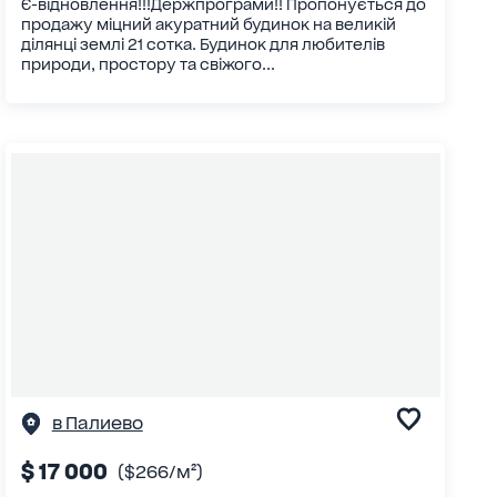
Є-відновлення!!!Держпрограми!! Пропонується до
продажу міцний акуратний будинок на великій
ділянці землі 21 сотка. Будинок для любителів
природи, простору та свіжого...
в Палиево
$ 17 000
($266/м²)