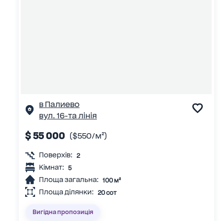
в Палиево
вул. 16-та лінія
$ 55 000
($550/м²)
Поверхів:
2
Кімнат:
5
Площа загальна:
100 м²
Площа ділянки:
20 сот
Вигідна пропозиція