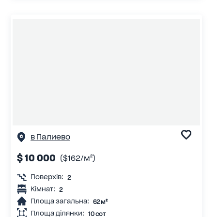
в Палиево
$ 10 000
($162/м²)
Поверхів:
2
Кімнат:
2
Площа загальна:
62 м²
Площа ділянки:
10 сот