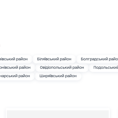
і
зівський район
Біляївський район
Болградський рай
рнівський район
Овідіопольський район
Подольськи
нарський район
Ширяївський район