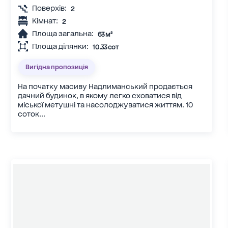
Поверхів:
2
Кімнат:
2
Площа загальна:
63 м²
Площа ділянки:
10.33 сот
Вигідна пропозиція
На початку масиву Надлиманський продається
дачний будинок, в якому легко сховатися від
міської метушні та насолоджуватися життям. 10
соток...