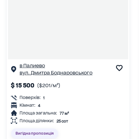
в Палиево
вул. Дмитра Боднаровського
$ 15 500
($201/м²)
Поверхів:
1
Кімнат:
4
Площа загальна:
77 м²
Площа ділянки:
25 сот
Вигідна пропозиція