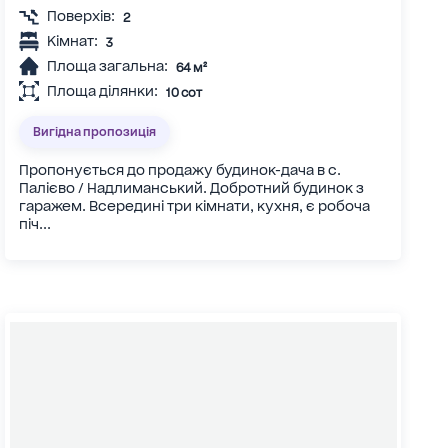
Поверхів:
2
Кімнат:
3
Площа загальна:
64 м²
Площа ділянки:
10 сот
Вигідна пропозиція
Пропонується до продажу будинок-дача в с.
Палієво / Надлиманський. Добротний будинок з
гаражем. Всередині три кімнати, кухня, є робоча
піч...