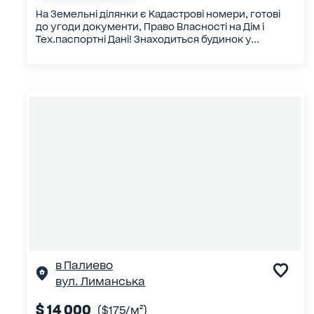
На Земельні ділянки є Кадастрові номери, готові
до угоди документи, Право Власності на Дім і
Тех.паспортні Дані! Знаходиться будинок у...
в Палиево
вул. Лиманська
$ 14 000
($175/м²)