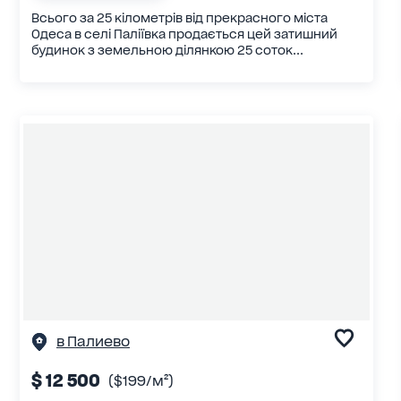
Всього за 25 кілометрів від прекрасного міста
Одеса в селі Паліївка продається цей затишний
будинок з земельною ділянкою 25 соток...
в Палиево
$ 12 500
($199/м²)