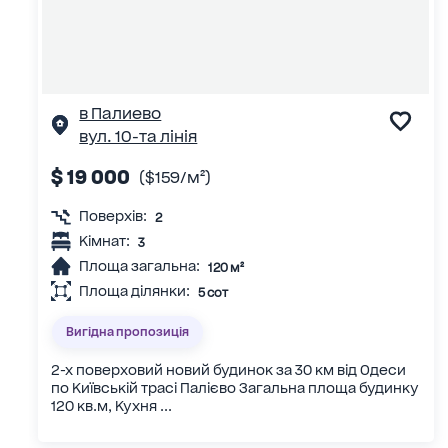
в Палиево
вул. 10-та лінія
$ 19 000
($159/м²)
Поверхів:
2
Кімнат:
3
Площа загальна:
120 м²
Площа ділянки:
5 сот
Вигідна пропозиція
2-х поверховий новий будинок за 30 км від Одеси
по Київській трасі Палієво Загальна площа будинку
120 кв.м, Кухня ...