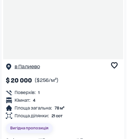
в Палиево
$ 20 000
($256/м²)
Поверхів:
1
Кімнат:
4
Площа загальна:
78 м²
Площа ділянки:
21 сот
Вигідна пропозиція