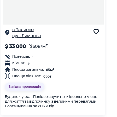
в Палиево
вул. Лиманна
$ 33 000
($508/м²)
Поверхів:
1
Кімнат:
3
Площа загальна:
65 м²
Площа ділянки:
6 сот
Вигідна пропозиція
Будинок у селі Палієво звучить як ідеальне місце
для життя та відпочинку з великими перевагами:
Розташування за 20 км від...