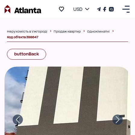
USD
Нерухомість в Ужгороді
Продаж квартир
Однокімнатні
Код об'єкта 398647
buttonBack