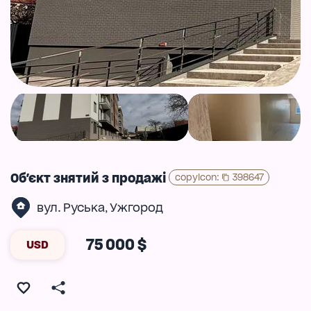
Об'єкт знятий з продажі
copyIcon
:
398647
вул. Руська
Ужгород
,
75 000 $
USD