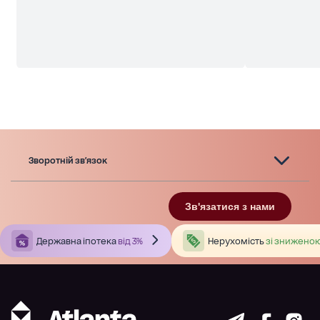
Зворотній зв'язок
Зв'язатися з нами
Державна іпотека
від 3%
Нерухомість
зі зниженою