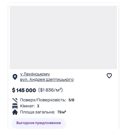
у Ленінському
вул. Андрея Шептицького
$ 145 000
($1 836/м²)
Поверх/Поверховість:
5/8
Кімнат:
3
Площа загальна:
79 м²
Выгодное предложение