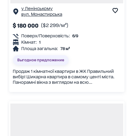
у Ленінському
вул. Монастирська
$ 180 000
($2 299/м²)
Поверх/Поверховість:
6/9
Кімнат:
1
Площа загальна:
78 м²
Выгодное предложение
Продаж 1 кімнатної квартири в ЖК Правильний
вибір! Шикарна квартира в самому центі міста.
Панорамні вікна з виглядом на всю...