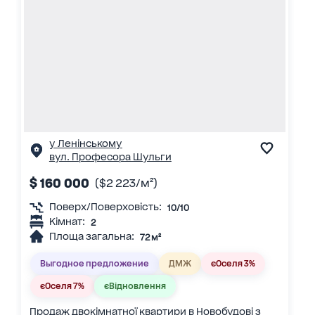
у Ленінському
вул. Професора Шульги
$ 160 000
($2 223/м²)
Поверх/Поверховість:
10/10
Кімнат:
2
Площа загальна:
72 м²
Выгодное предложение
ДМЖ
єОселя 3%
єОселя 7%
єВідновлення
Продаж двокімнатної квартири в Новобудові з