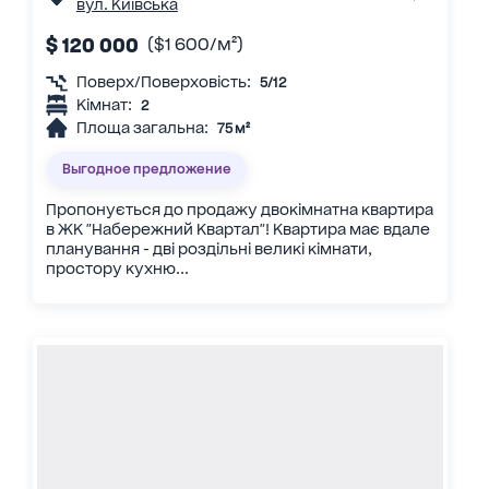
вул. Київська
$ 120 000
($1 600/м²)
Поверх/Поверховість:
5/12
Кімнат:
2
Площа загальна:
75 м²
Выгодное предложение
Пропонується до продажу двокімнатна квартира
в ЖК "Набережний Квартал"! Квартира має вдале
планування - дві роздільні великі кімнати,
простору кухню...