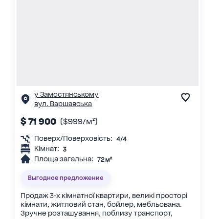
у Замостянському
вул. Варшавська
$ 71 900
($999/м²)
Поверх/Поверховість:
4/4
Кімнат:
3
Площа загальна:
72 м²
Выгодное предложение
Продаж 3-х кімнатної квартири, великі просторі
кімнати, житловий стан, бойлер, мебльована.
Зручне розташування, поблизу транспорт,