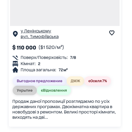
у Ленінському
вул. Тимофіївська
$ 110 000
($1 520/м²)
Поверх/Поверховість:
7/8
Кімнат:
2
Площа загальна:
72 м²
Выгодное предложение
ДМЖ
єОселя 7%
Укрытие
єВідновлення
Продаж даної пропозиції розглядаємо по усіх
державних програмах. Двокімнатна квартира в
новобудові з ремонтом. Великі просторі кімнати,
виходять на дві...