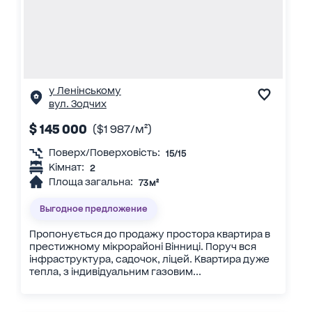
у Ленінському
вул. Зодчих
$ 145 000
($1 987/м²)
Поверх/Поверховість:
15/15
Кімнат:
2
Площа загальна:
73 м²
Выгодное предложение
Пропонується до продажу простора квартира в
престижному мікрорайоні Вінниці. Поруч вся
інфраструктура, садочок, ліцей. Квартира дуже
тепла, з індивідуальним газовим...