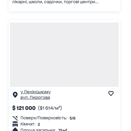
лікарні, школи, садочки, торгові центри...
у Ленінському
вул. Пирогова
$ 121 000
($1 614/м²)
Поверх/Поверховість:
5/6
Кімнат:
2
Площа загальна:
75 м²