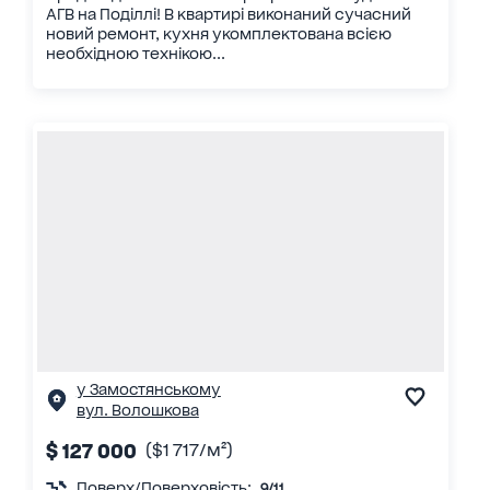
АГВ на Поділлі! В квартирі виконаний сучасний
новий ремонт, кухня укомплектована всією
необхідною технікою...
у Замостянському
вул. Волошкова
$ 127 000
($1 717/м²)
Поверх/Поверховість:
9/11