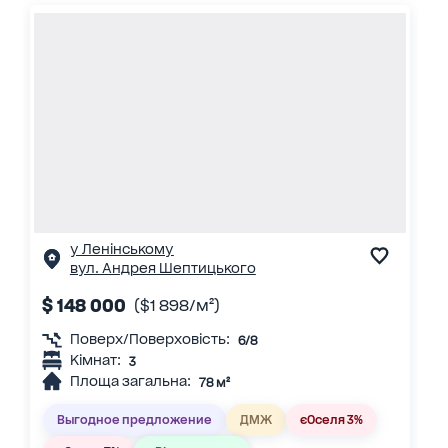
у Ленінському
вул. Андрея Шептицького
$ 148 000
($1 898/м²)
Поверх/Поверховість:
6/8
Кімнат:
3
Площа загальна:
78 м²
Выгодное предложение
ДМЖ
єОселя 3%