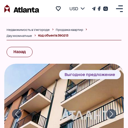
USD
Недвижимость в Ужгороде
Продажа квартир
Код объекта 390213
Двухкомнатные
Назад
Выгодное предложение