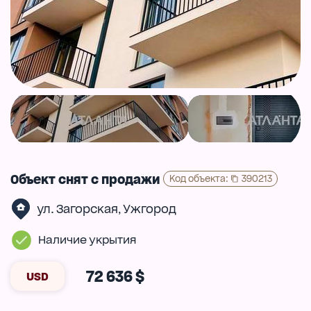
Объект снят с продажи
Код объекта
:
390213
ул. Загорская
Ужгород
,
Наличие укрытия
72 636 $
USD