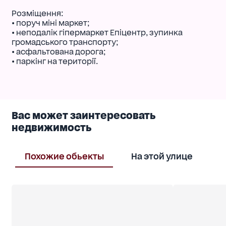
Розміщення:
• поруч міні маркет;
• неподалік гіпермаркет Епіцентр, зупинка
громадського транспорту;
• асфальтована дорога;
• паркінг на території.
Вас может заинтересовать
недвижимость
Похожие обьекты
На этой улице
В