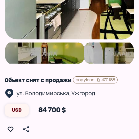
Объект снят с продажи
copyIcon
:
470188
ул. Володимирська
Ужгород
,
84 700 $
USD