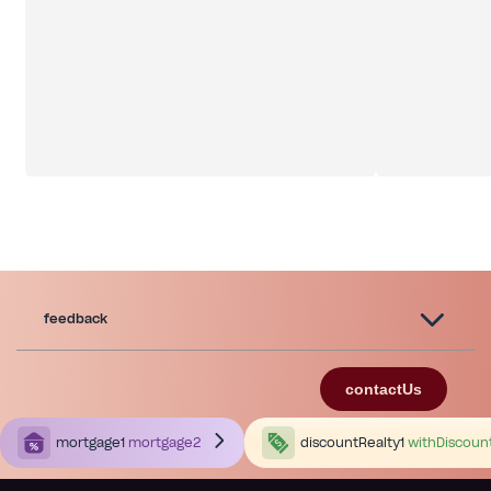
feedback
contactUs
mortgage1
mortgage2
discountRealty1
withDiscoun