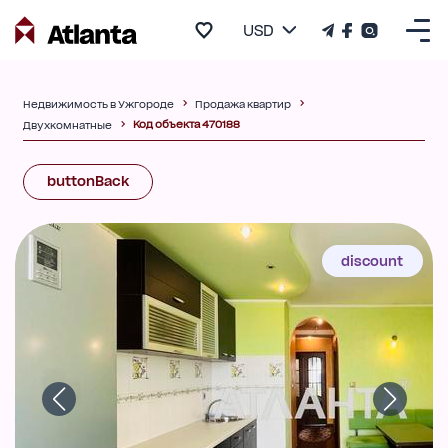
USD
Недвижимость в Ужгороде
Продажа квартир
Код объекта 470188
Двухкомнатные
buttonBack
discount