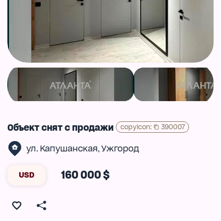
Объект снят с продажи
copyIcon
:
390007
ул. Капушанская
Ужгород
,
160 000 $
USD