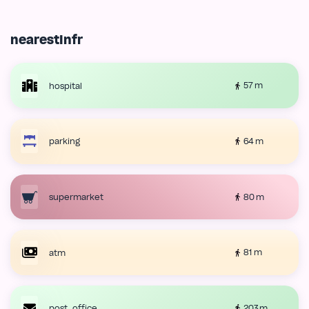
nearestInfr
57 m
hospital
64 m
parking
80 m
supermarket
81 m
atm
203 m
post_office