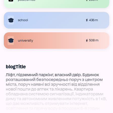
436 m
school
508 m
university
blogTitle
Ліфт, підземний паркінг, власний двір. Будинок
розташований безпосередньо поруч з центром
міста, поруч наявні всі зручності від відділення
нової пошти до аптек та лікарень. Квартира
обладнана системою сигналізації, індикаторами
диму та автономним живленням потужність в 1 кВ,
що дає можливість отримувати інтернет,
освітлення та гарячу воду в продовж 6-8 годин