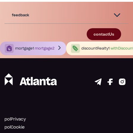
feedback
contactUs
mortgage1
mortgage2
discountRealty1
withDiscoun
polPrivacy
polCookie