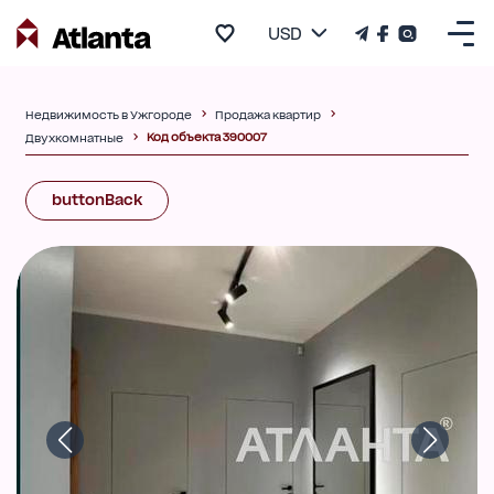
USD
Недвижимость в Ужгороде
Продажа квартир
Код объекта 390007
Двухкомнатные
buttonBack