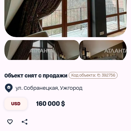
Объект снят с продажи
Код объекта
:
392756
ул. Собранецкая
Ужгород
,
160 000 $
USD