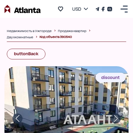
USD
Недвижимость в Ужгороде
Продажа квартир
Код объекта 390540
Двухкомнатные
buttonBack
discount