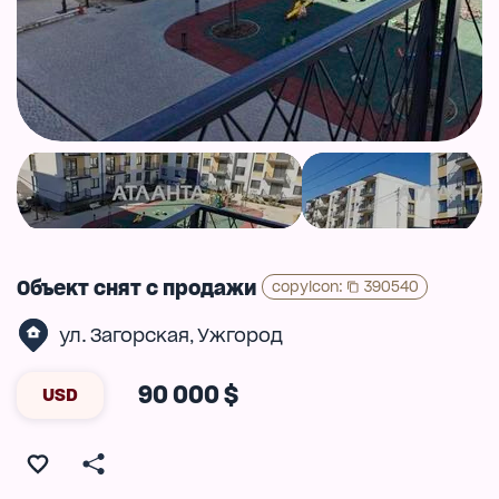
Объект снят с продажи
copyIcon
:
390540
ул. Загорская
Ужгород
,
90 000 $
USD