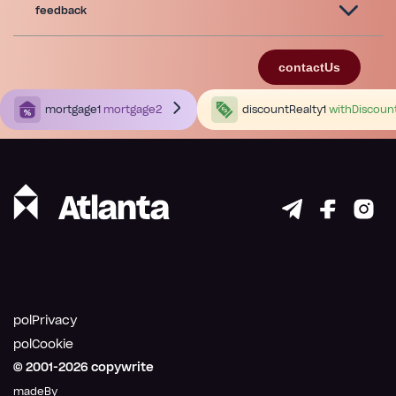
feedback
contactUs
mortgage1
mortgage2
discountRealty1
withDiscoun
polPrivacy
polCookie
© 2001-
2026
copywrite
madeBy