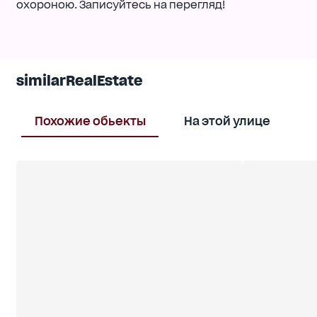
охороною. Записуйтесь на перегляд!
similarRealEstate
Похожие обьекты
На этой улице
В