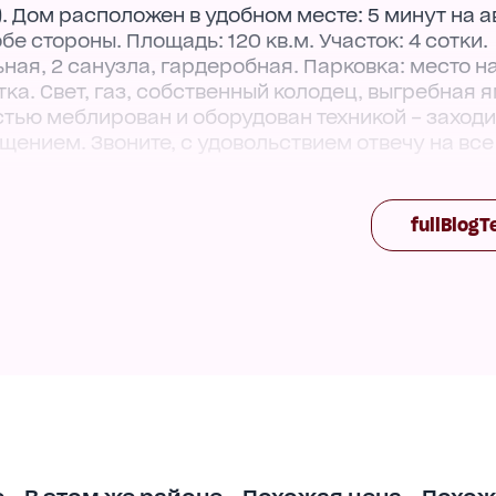
. Дом расположен в удобном месте: 5 минут на а
е стороны. Площадь: 120 кв.м. Участок: 4 сотки.
ная, 2 санузла, гардеробная. Парковка: место на
ка. Свет, газ, собственный колодец, выгребная я
тью меблирован и оборудован техникой – заходи
ением. Звоните, с удовольствием отвечу на вс
fullBlogT