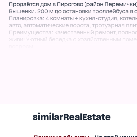
Продаётся дом в Пирогово (район Перемички)
Вышенки. 200 м до остановки троллейбуса в об
Планировка: 4 комнаты + кухня-студия, котель
авто, автоматические ворота, тротуарная плит
Преимущества: качественный ремонт, полнос
живи! Уютный беседка с хозяйственным помещ
вопросы.
similarRealEstate