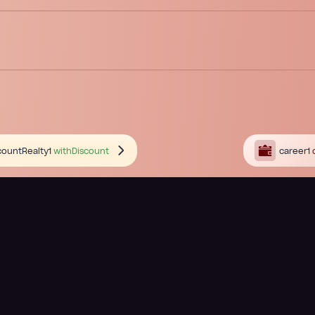
countRealty1
withDiscount
career1