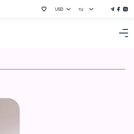
USD
ru