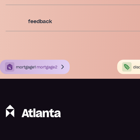
feedback
mortgage1
mortgage2
dis