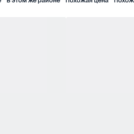
е
В этом же районе
Похожая цена
Похож