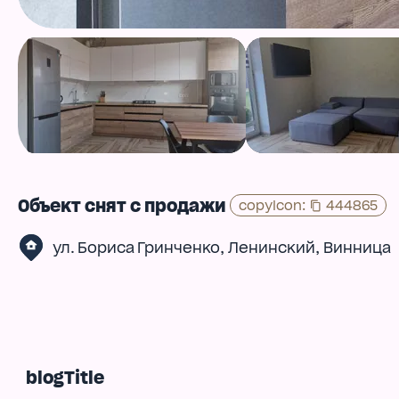
Объект снят с продажи
copyIcon
:
444865
,
,
ул. Бориса Гринченко
Ленинский
Винница
blogTitle