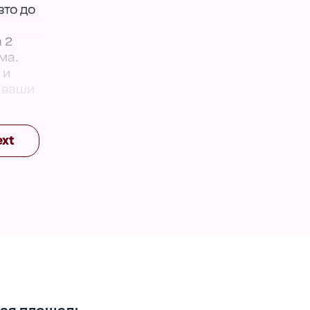
вто до
 2
ма.
 и
е ваши
ext