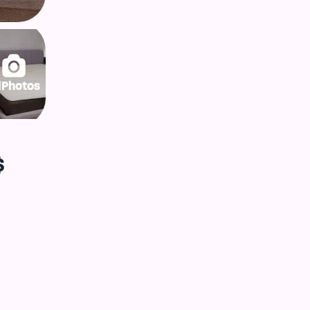
lPhotos
$