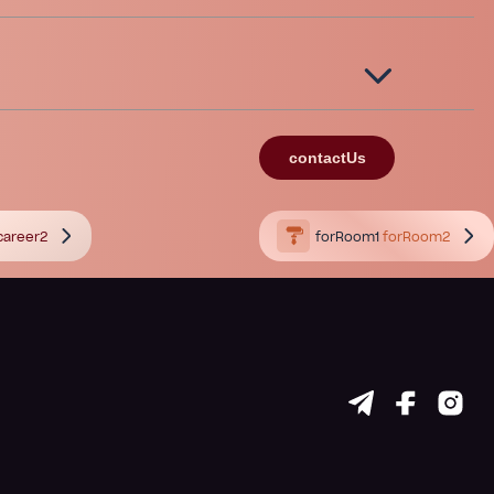
contactUs
career2
forRoom1
forRoom2