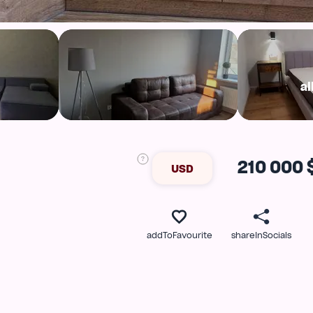
al
210 000 
USD
addToFavourite
shareInSocials