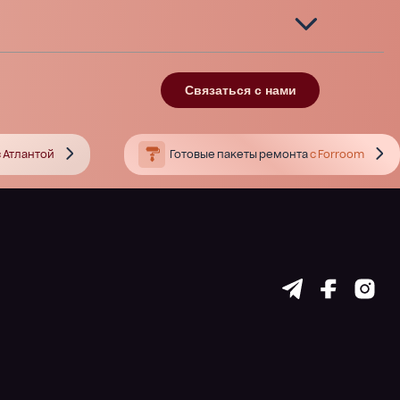
Связаться с нами
 Атлантой
Готовые пакеты ремонта
с Forroom