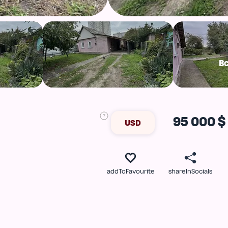
В
95 000 $
USD
addToFavourite
shareInSocials