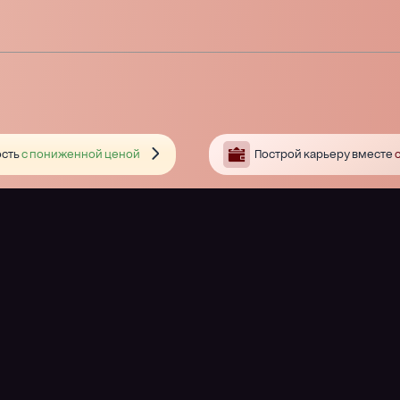
сть
с пониженной ценой
Построй карьеру вместе
с