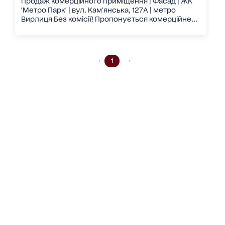
Продаж комерційного приміщення | Фасад | ЖК
'Метро Парк' | вул. Кам'янська, 127А | метро
Вирлиця Без комісії! Пропонується комерційне...
1