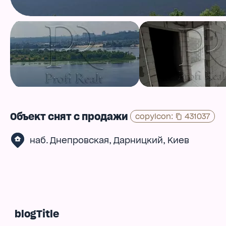
Объект снят с продажи
copyIcon
:
431037
,
,
наб. Днепровская
Дарницкий
Киев
blogTitle