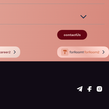
contactUs
career2
forRoom1
forRoom2