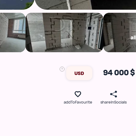
al
94 000 $
USD
addToFavourite
shareInSocials