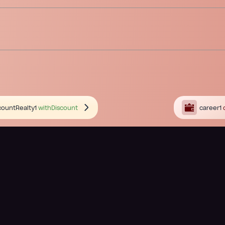
countRealty1
withDiscount
career1