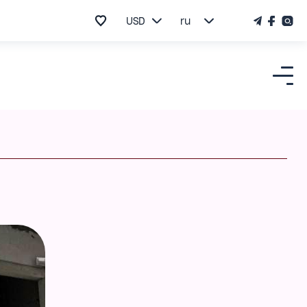
USD
ru