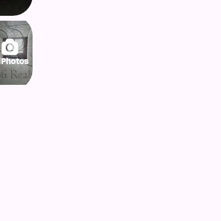
lPhotos