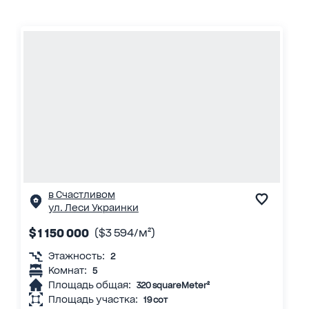
в Счастливом
ул. Леси Украинки
$ 1 150 000
($3 594/м²)
Этажность:
2
Комнат:
5
Площадь общая:
320 squareMeter²
Площадь участка:
19 сот