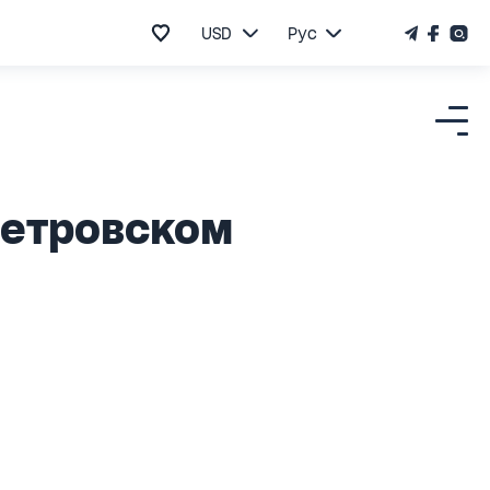
USD
Рус
петровском