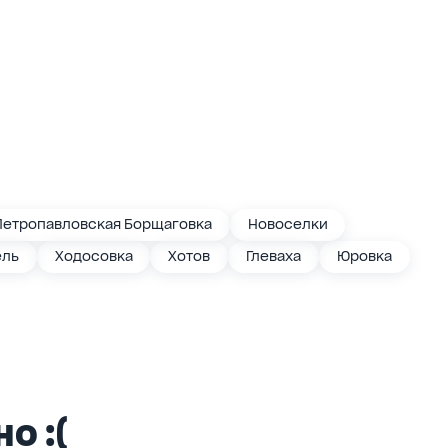
Петропавловская Борщаговка
Новоселки
ель
Ходосовка
Хотов
Глеваха
Юровка
о :(