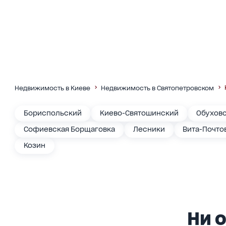
Недвижимость в Киеве
Недвижимость в Святопетровском
Бориспольский
Киево-Святошинский
Обухов
Софиевская Борщаговка
Лесники
Вита-Почто
Козин
Ни о