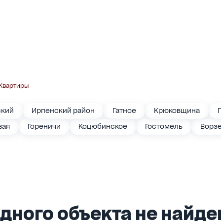
Квартиры
ский
Ирпенский район
Гатное
Крюковщина
вая
Гореничи
Коцюбинское
Гостомель
Ворз
дного объекта не найден