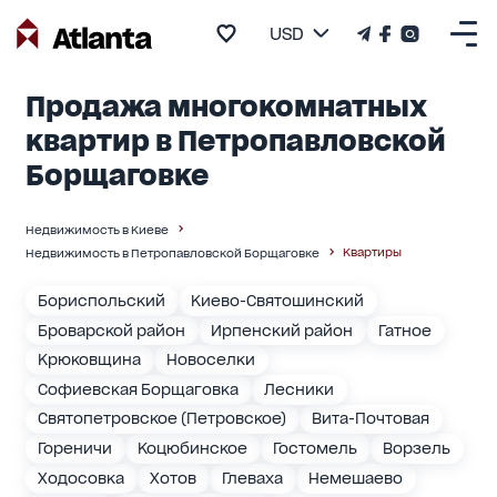
USD
Продажа многокомнатных
квартир в Петропавловской
Борщаговке
Недвижимость в Киеве
Квартиры
Недвижимость в Петропавловской Борщаговке
Бориспольский
Киево-Святошинский
Броварской район
Ирпенский район
Гатное
Крюковщина
Новоселки
Софиевская Борщаговка
Лесники
Святопетровское (Петровское)
Вита-Почтовая
Гореничи
Коцюбинское
Гостомель
Ворзель
Ходосовка
Хотов
Глеваха
Немешаево