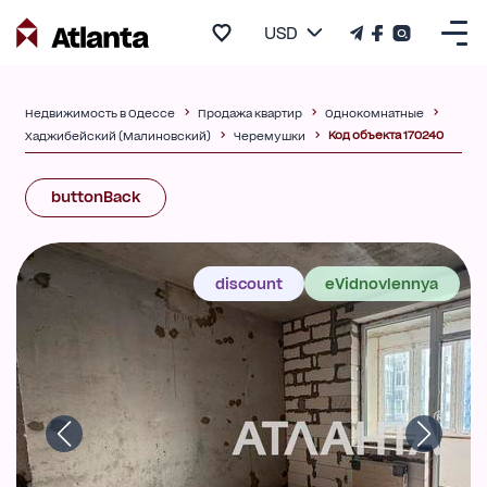
USD
Недвижимость в Одессе
Продажа квартир
Однокомнатные
Код объекта 170240
Хаджибейский (Малиновский)
Черемушки
buttonBack
discount
eVidnovlennya