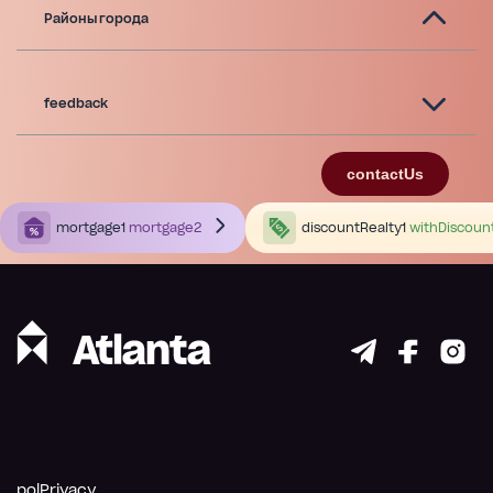
Районы города
feedback
contactUs
mortgage1
mortgage2
discountRealty1
withDiscoun
polPrivacy