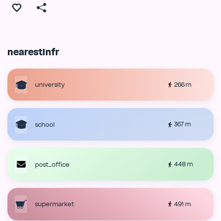
nearestInfr
266 m
university
367 m
school
448 m
post_office
491 m
supermarket