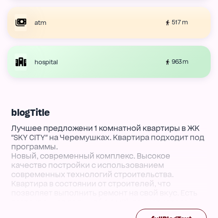
517 m
atm
963 m
hospital
blogTitle
Лучшее предложени 1 комнатной квартиры в ЖК
"SKY CITY" на Черемушках. Квартира подходит под
программы.
Новый, современный комплекс. Высокое
качество постройки с использованием
современных технологий строительства.
Квартира в состоянии от строителей, что
позволяет выполнить ремонт на свой вкус. Есть
застекленная лоджия ( 4,4 м2), за счет которой
увеличена площадь жилья.