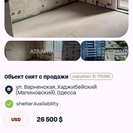
Объект снят с продажи
copyIcon
:
170240
ул. Варненская
Хаджибейский
,
(Малиновский)
Одесса
,
shelterAvailability
26 500 $
USD