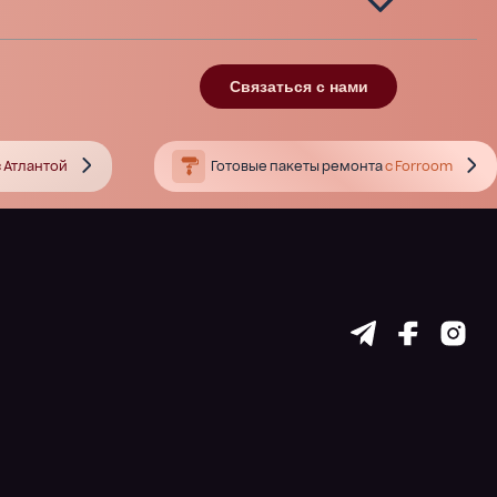
Связаться с нами
 Атлантой
Готовые пакеты ремонта
с Forroom