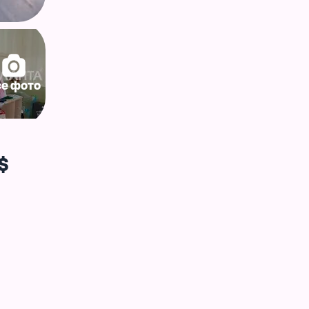
се фото
$