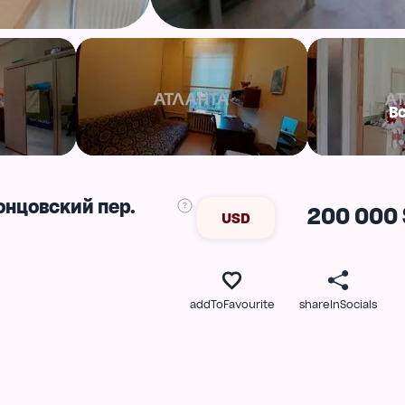
В
онцовский пер.
200 000 
USD
addToFavourite
shareInSocials