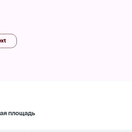
м
ext
,
ая площадь