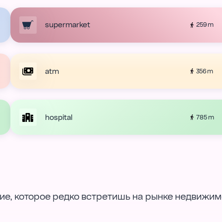
supermarket
259 m
atm
356 m
hospital
785 m
, которое редко встретишь на рынке недвижим