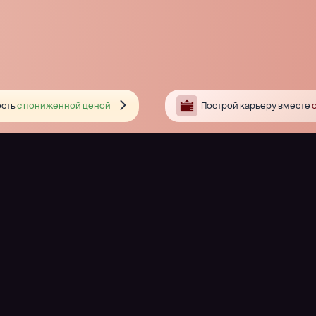
сть
с пониженной ценой
Построй карьеру вместе
с