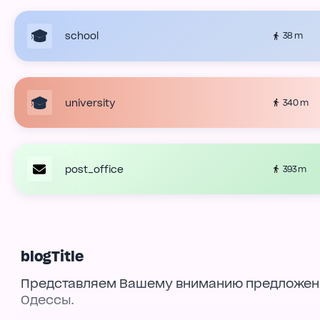
school
38 m
university
340 m
post_office
393 m
blogTitle
Представляем Вашему вниманию предложение
Одессы.