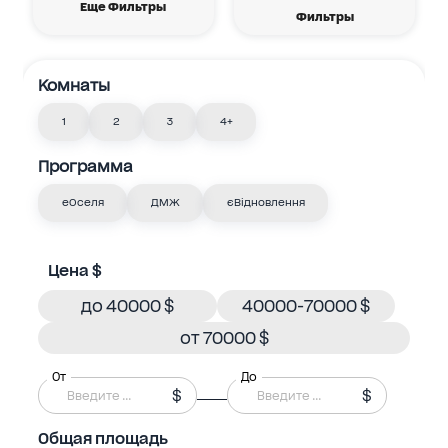
Еще Фильтры
Фильтры
Комнаты
1
2
3
4+
Программа
еОселя
ДМЖ
єВідновлення
Цена $
до 40000 $
40000-70000 $
от 70000 $
От
До
$
$
Общая площадь