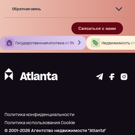
Обратная связь
Связаться с нами
Государственная ипотека
от 3%
Недвижимость
с 
Политика конфиденциальности
Политика использования Cookie
© 2001-
2026
Агентство недвижимости "Atlanta"