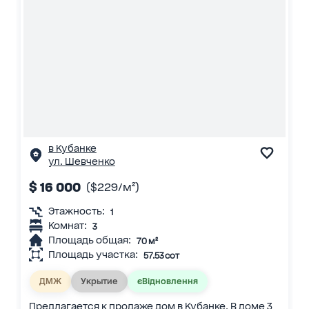
в Кубанке
ул. Шевченко
$ 16 000
($229/м²)
Этажность:
1
Комнат:
3
Площадь общая:
70 м²
Площадь участка:
57.53 сот
ДМЖ
Укрытие
єВідновлення
Предлагается к продаже дом в Кубанке. В доме 3