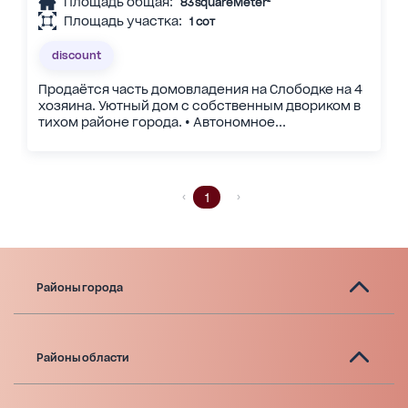
Площадь общая:
83 squareMeter²
Площадь участка:
1 сот
discount
Продаётся часть домовладения на Слободке на 4
хозяина. Уютный дом с собственным двориком в
тихом районе города. • Автономное...
1
Районы города
Районы области