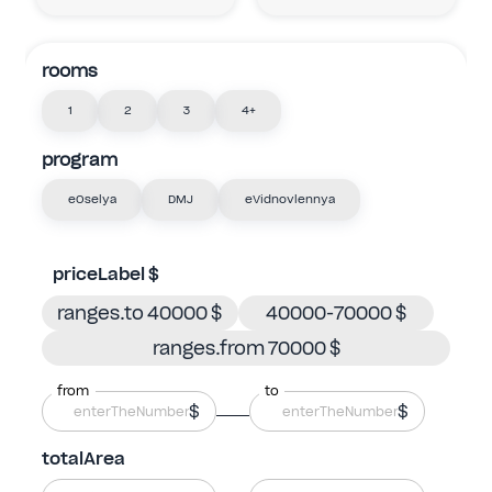
rooms
1
2
3
4+
program
eOselya
DMJ
eVidnovlennya
priceLabel $
ranges.to 40000 $
40000-70000 $
ranges.from 70000 $
from
to
$
$
totalArea