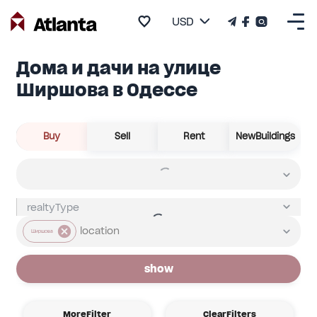
USD
Дома и дачи на улице
Ширшова в Одессе
Buy
Sell
Rent
NewBuildings
Ширшова
show
MoreFilter
ClearFilters