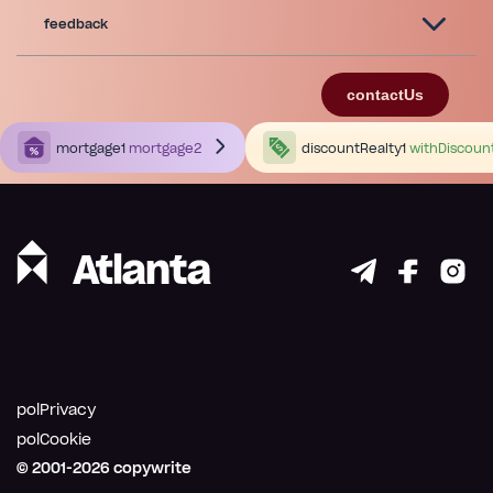
feedback
contactUs
mortgage1
mortgage2
discountRealty1
withDiscoun
polPrivacy
polCookie
© 2001-
2026
copywrite