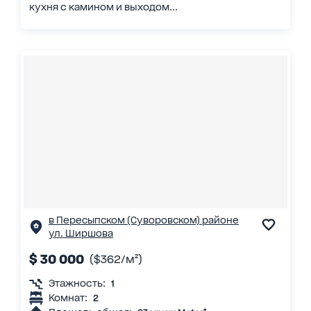
кухня с камином и выходом...
в Пересыпском (Суворовском) районе
ул. Ширшова
$ 30 000
($362/м²)
Этажность:
1
Комнат:
2