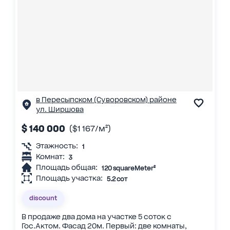
в Пересыпском (Суворовском) районе
ул. Ширшова
$ 140 000
($1 167/м²)
Этажность:
1
Комнат:
3
Площадь общая:
120 squareMeter²
Площадь участка:
5.2 сот
discount
В продаже два дома на участке 5 соток с
Гос.Актом. Фасад 20м. Первый: две комнаты,