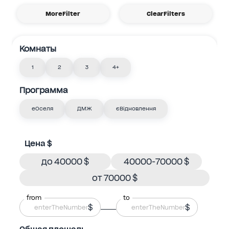
MoreFilter
ClearFilters
Комнаты
1
2
3
4+
Программа
еОселя
ДМЖ
єВідновлення
Цена $
до 40000 $
40000-70000 $
от 70000 $
from
to
$
$