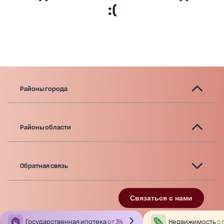
:(
Районы города
Районы области
Обратная связь
Связаться с нами
Государственная ипотека
от 3%
Недвижимость
с 