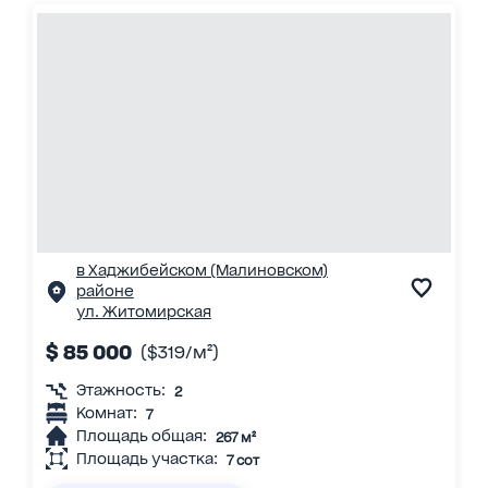
в Хаджибейском (Малиновском)
районе
ул. Житомирская
$ 85 000
($319/м²)
Этажность:
2
Комнат:
7
Площадь общая:
267 м²
Площадь участка:
7 сот