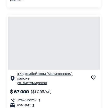
в Хаджибейском (Малиновском)
районе
ул. Житомирская
$ 67 000
($1 083/м²)
Этажность:
3
Комнат:
2