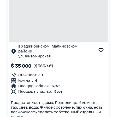
в Хаджибейском (Малиновском)
районе
ул. Житомирская
$ 35 000
($565/м²)
Этажность:
1
Комнат:
4
Площадь общая:
62 м²
Площадь участка:
5 сот
Продается часть дома, Ленселище. 4 комнаты,
газ, свет, вода. Жилое состояние, пвх окна, есть
возможность сделать собственный отдельный
двор с...