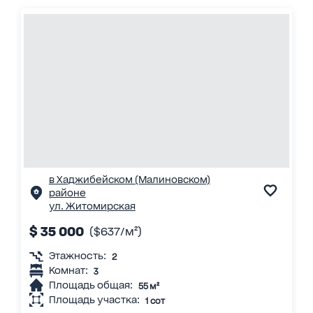
в Хаджибейском (Малиновском)
районе
ул. Житомирская
$ 35 000
($637/м²)
Этажность:
2
Комнат:
3
Площадь общая:
55 м²
Площадь участка:
1 сот