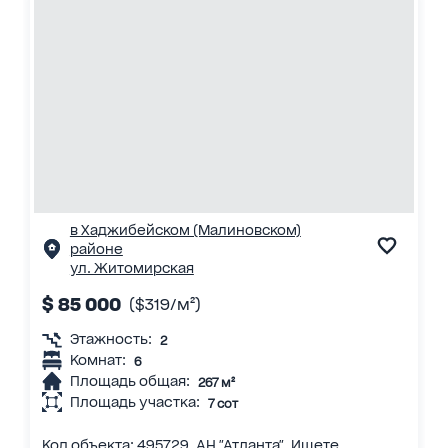
в Хаджибейском (Малиновском)
районе
ул. Житомирская
$ 85 000
($319/м²)
Этажность:
2
Комнат:
6
Площадь общая:
267 м²
Площадь участка:
7 сот
Код объекта: 495729. АН "Атланта". Ищете