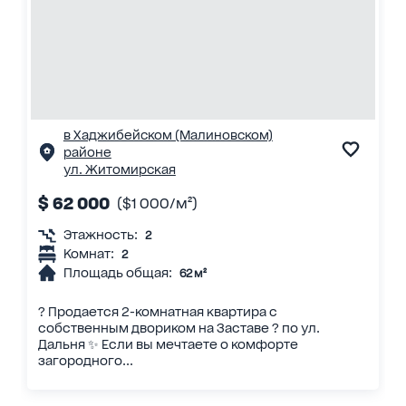
в Хаджибейском (Малиновском)
районе
ул. Житомирская
$ 62 000
($1 000/м²)
Этажность:
2
Комнат:
2
Площадь общая:
62 м²
? Продается 2-комнатная квартира с
собственным двориком на Заставе ? по ул.
Дальня ✨ Если вы мечтаете о комфорте
загородного...