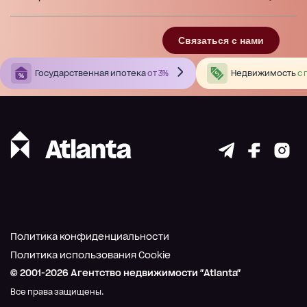
Связаться с нами
Государственная ипотека
от 3%
Недвижимость
с 
Политика конфиденциальности
Политика использования Cookie
© 2001-
2026
Агентство недвижимости "Atlanta"
Все права защищены.