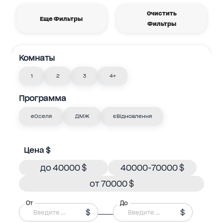
Очистить
Еще Фильтры
Фильтры
Комнаты
1
2
3
4+
Программа
еОселя
ДМЖ
єВідновлення
Цена $
до 40000 $
40000-70000 $
от 70000 $
От
До
$
$