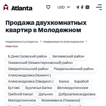
USD
Продажа двухкомнатных
квартир в Молодежном
Недвижимость в Одессе
Недвижимость в Молодежном
Квартиры
Б.Днестровский район
Беляевский район
Лиманский (Коминтерновский) район
Овидиопольский район
Раздельнянский район
Александровка (Коминт.)
Александровка (Овидиоп.)
Балка
Барабой
Бугово
Бурлачья Балка
Великодолинское
Гребной Канал
Дальник
Доброалександровка
Малодолинское
Мизикевича (Лиманка)