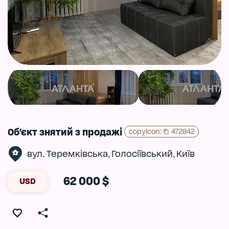
Об'єкт знятий з продажі
copyIcon
:
472842
вул. Теремківська
Голосіївський
Київ
,
,
62 000 $
USD