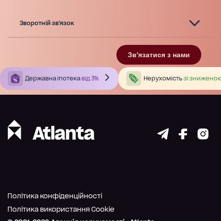
Зворотній зв'язок
Зв'язатися з нами
Державна іпотека
від 3%
Нерухомість
зі зниженою
Політика конфіденційності
Політика використання Cookie