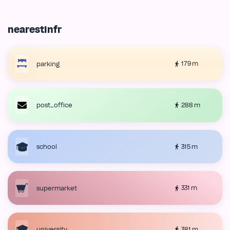
nearestInfr
179 m
parking
288 m
post_office
315 m
school
331 m
supermarket
381 m
university