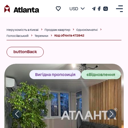
USD
Нерухомість в Києві
Продаж квартир
Однокімнатні
Код об'єкта 472842
Голосіївський
Теремки
buttonBack
Вигідна пропозиція
єВідновлення