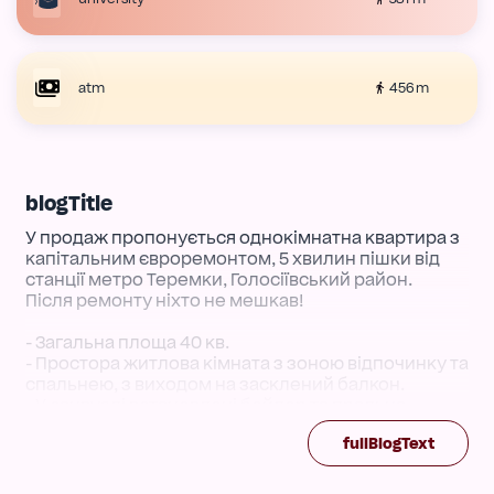
456 m
atm
blogTitle
У продаж пропонується однокімнатна квартира з
капітальним євроремонтом, 5 хвилин пішки від
станції метро Теремки, Голосіївський район.
Після ремонту ніхто не мешкав!
- Загальна площа 40 кв.
- Простора житлова кімната з зоною відпочинку та
спальнею, з виходом на засклений балкон.
- У санвузлі встановлені бойлер та пральна
машина.
fullBlogText
- Будинок теплий, знаходиться всередині двору,
далеко від шуму та суєти.
- Доглянута прибудинкова територія, чистий,