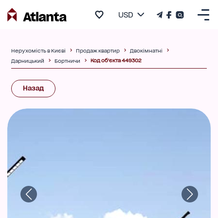
USD
Нерухомість в Києві
Продаж квартир
Двокімнатні
Код об'єкта 449302
Дарницький
Бортничи
Назад