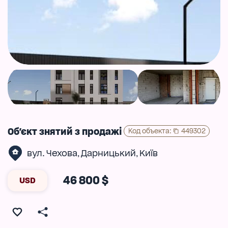
Об'єкт знятий з продажі
Код объекта
:
449302
вул. Чехова
Дарницький
Київ
,
,
46 800 $
USD