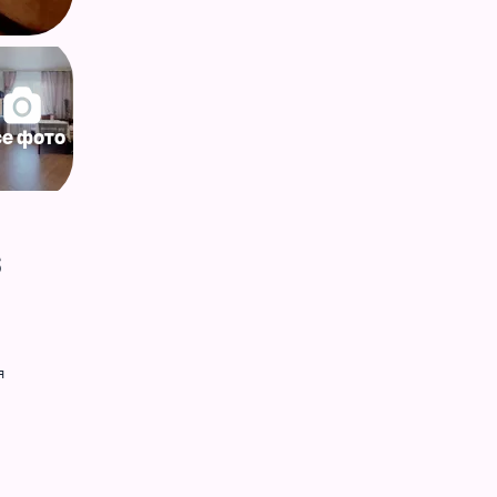
се фото
$
я