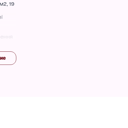
м2, 19
і
лення
чий
ние