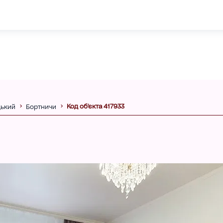
Код об'єкта 417933
ький
Бортничи