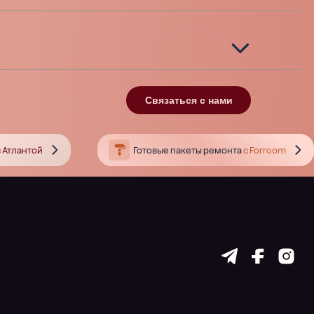
Связаться с нами
 Атлантой
Готовые пакеты ремонта
с Forroom