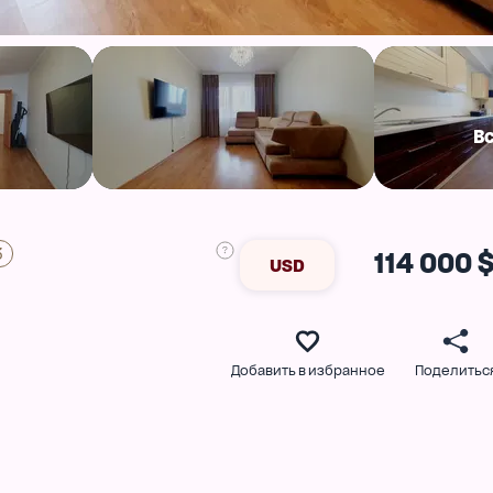
В
3
114 000 
USD
Добавить в избранное
Поделитьс