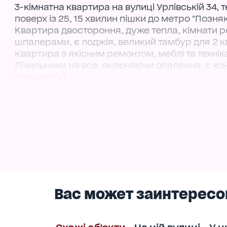
3-кімнатна квартира на вулиці Урлівській 34, 
поверх із 25, 15 хвилин пішки до метро "Позняк
Квартира двостороння, дуже тепла, кімнати роз
шпалерами, є лоджія, великий тамбур для 2 к
Квартира з якісним ремонтом, меблі та техні
Лічильники на все, включаючи опалення, є кон
працюють).
Поруч є магазини "Новус", "АТБ", ТРЦ "Рівермол
садок, фітнес-клуб "Спортлайф" з басейном, б
Чистий продаж, власник в Україні. Є відео.
Вас может заинтересо