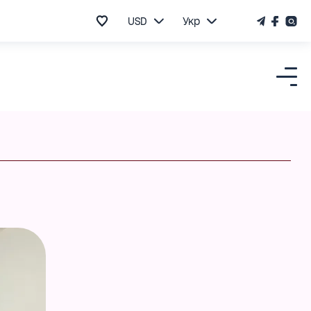
USD
Укр