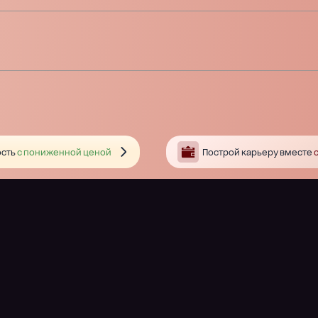
сть
с пониженной ценой
Построй карьеру вместе
с