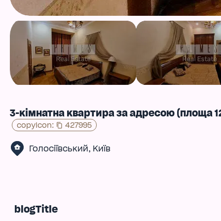
3-кімнатна квартира за адресою (площа 12
copyIcon
:
427995
,
Голосіївський
Київ
blogTitle