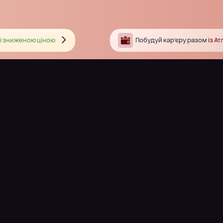
і зниженою ціною
Побудуй кар’єру разом
із А