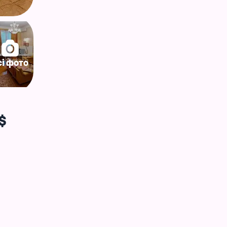
сі фото
$