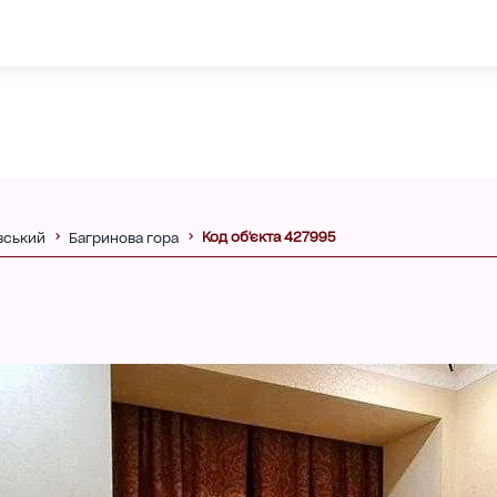
Код об'єкта 427995
ївський
Багринова гора