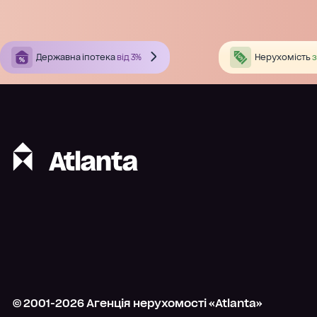
Державна іпотека
від 3%
Нерухомість
з
© 2001-
2026
Агенція нерухомості «Atlanta»