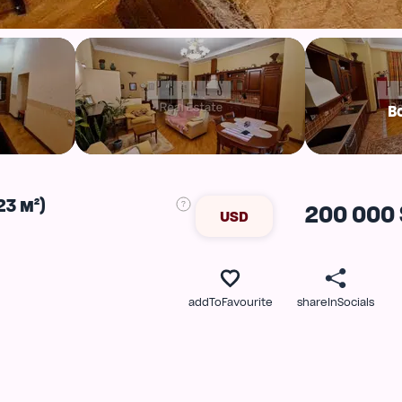
В
3 м²)
200 000 
USD
addToFavourite
shareInSocials