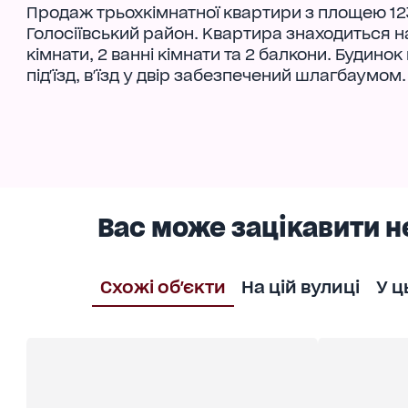
Продаж трьохкімнатної квартири з площею 123 
Голосіївський район. Квартира знаходиться на
кімнати, 2 ванні кімнати та 2 балкони. Будинок
під'їзд, в'їзд у двір забезпечений шлагбаумом.
Вас може зацікавити н
Схожі об'єкти
На цій вулиці
У ц