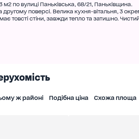
м2 по вулиці Паньківська, 68/21, Паньківщина.
 другому поверсі. Велика кухня-вітальня, 3 окре
 має товсті стіни, завжди тепло та затишно. Чисти
ерухомість
ьому ж районі
Подібна ціна
Схожа площа